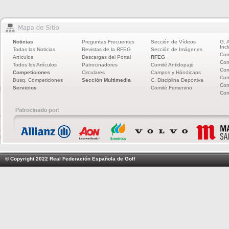
Noticias
Preguntas Frecuentes
Sección de Vídeos
G. 
Incl
Todas las Noticias
Revistas de la RFEG
Sección de Imágenes
Com
Artículos
Descargas del Portal
RFEG
Com
Todos los Artículos
Patrocinadores
Comité Antidopaje
Com
Competiciones
Circulares
Campos y Hándicaps
Com
Busq. Competiciones
Sección Multimedia
C. Disciplina Deportiva
Com
Servicios
Comité Femenino
Com
© Copyright 2022 Real Federación Española de Golf