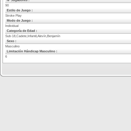
Nº Jugadores :
90
Estilo de Juego :
Stroke Play
Modo de Juego :
Individual
Categoría de Edad :
Sub-18,Cadete,Infantil,Alevín,Benjamín
Sexo :
Masculino
Limitación Hándicap Masculino :
6