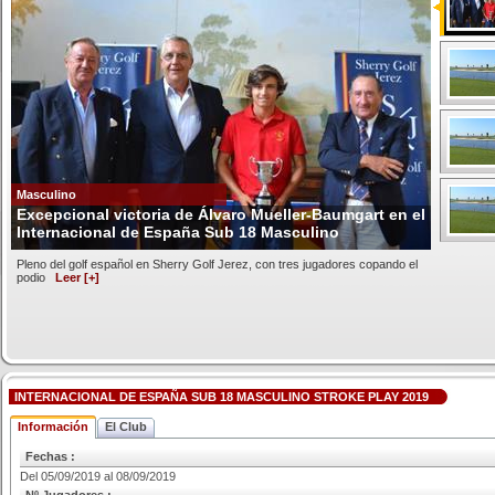
Masculino
Excepcional victoria de Álvaro Mueller-Baumgart en el
Internacional de España Sub 18 Masculino
Pleno del golf español en Sherry Golf Jerez, con tres jugadores copando el
podio
Leer [+]
INTERNACIONAL DE ESPAÑA SUB 18 MASCULINO STROKE PLAY 2019
Información
El Club
Fechas :
Del 05/09/2019 al 08/09/2019