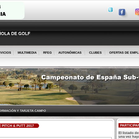
VICIOS
MULTIMEDIA
RFEG
AUTONÓMICAS
CLUBES
OFERTAS DE EMP
ORMACIÓN Y TARJETA CAMPO
PARTICIPA
PITCH & PUTT 2017
El listado d
una vez haya