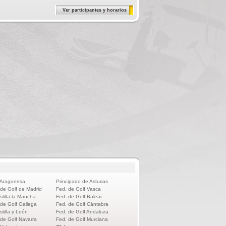
Ver participantes y horarios
 Aragonesa
Principado de Asturias
 de Golf de Madrid
Fed. de Golf Vasca
stilla la Mancha
Fed. de Golf Balear
 de Golf Gallega
Fed. de Golf Cántabra
stilla y León
Fed. de Golf Andaluza
 de Golf Navarra
Fed. de Golf Murciana