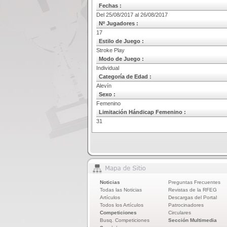
Fechas :
Del 25/08/2017 al 26/08/2017
Nº Jugadores :
17
Estilo de Juego :
Stroke Play
Modo de Juego :
Individual
Categoría de Edad :
Alevín
Sexo :
Femenino
Limitación Hándicap Femenino :
31
Noticias
Preguntas Frecuentes
Todas las Noticias
Revistas de la RFEG
Artículos
Descargas del Portal
Todos los Artículos
Patrocinadores
Competiciones
Circulares
Busq. Competiciones
Sección Multimedia