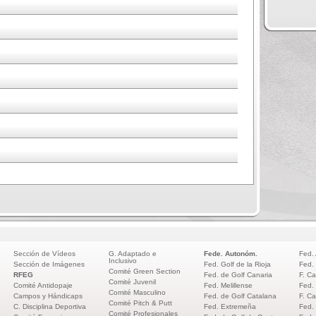
Sección de Vídeos
G. Adaptado e
Fede. Autonóm.
Fed.
Inclusivo
Sección de Imágenes
Fed. Golf de la Rioja
Fed.
Comité Green Section
RFEG
Fed. de Golf Canaria
F. Ca
Comité Juvenil
Comité Antidopaje
Fed. Melillense
Fed.
Comité Masculino
Campos y Hándicaps
Fed. de Golf Catalana
F. Ca
Comité Pitch & Putt
C. Disciplina Deportiva
Fed. Extremeña
Fed.
Comité Profesionales