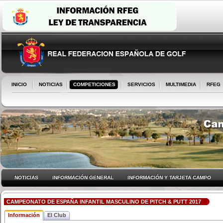
INICIO
NOTICIAS
COMPETICIONES
SERVICIOS
MULTIMEDIA
RFEG
NOTICIAS
INFORMACIÓN GENERAL
INFORMACIÓN Y TARJETA CAMPO
CAMPEONATO DE ESPAÑA INFANTIL MASCULINO DE PITCH & PUTT 2017
Información
El Club