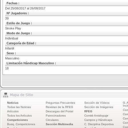
Fechas :
Del 25/08/2017 al 26/08/2017
Nº Jugadores :
39
Estilo de Juego :
Stroke Play
Modo de Juego :
Individual
Categoría de Edad :
Infantil
Sexo :
Masculino
Limitación Hándicap Masculino :
18
Noticias
Preguntas Frecuentes
Sección de Vídeos
G. 
Incl
Todas las Noticias
Revistas de la RFEG
Sección de Imágenes
Com
Artículos
Descargas del Portal
RFEG
Com
Todos los Artículos
Patrocinadores
Comité Antidopaje
Com
Competiciones
Circulares
Campos y Hándicaps
Com
Busq. Competiciones
Sección Multimedia
C. Disciplina Deportiva
Com