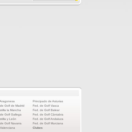
 Aragonesa
Principado de Asturias
 de Golf de Madrid
Fed. de Golf Vasca
stilla la Mancha
Fed. de Golf Balear
 de Golf Gallega
Fed. de Golf Cántabra
stilla y León
Fed. de Golf Andaluza
 de Golf Navarra
Fed. de Golf Murciana
 Valenciana
Clubes