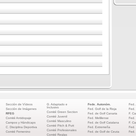
Sección de Vídeos
G. Adaptado e
Fede. Autonóm.
Fed.
Inclusivo
Sección de Imágenes
Fed. Golf de la Rioja
Fed.
Comité Green Section
RFEG
Fed. de Golf Canaria
F. Ca
Comité Juvenil
Comité Antidopaje
Fed. Melillense
Fed.
Comité Masculino
Campos y Hándicaps
Fed. de Golf Catalana
F. Ca
Comité Pitch & Putt
C. Disciplina Deportiva
Fed. Extremeña
Fed.
Comité Profesionales
Comité Femenino
Fed. de Golf de Ceuta
Fed.
Comité Reglas