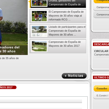
Competici
Orueta, ganadores del
Campeonato de España de ...
Campeonat
El Campeonato de España de
Campeonat
Mayores de 30 años viaja al
reformado RCG ...
Listado de participantes para el
Campeonato de España de
Mayores de 30 años ...
Campeonato de España de
DESCARG
Mayores de 30 años 2017
anadores del
e 30 años
CIRCULAR 
Campeonato
es de 35 años de
ULTIMOS 
ÑOS 2017
Ganador
E.Corsini /