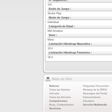
Nº Jugadores :
141
Estilo de Juego :
Stroke Play
Modo de Juego :
Individual
Categoría de Edad :
Mid-Amateur
Sexo :
Mixto
Limitación Hándicap Masculino :
18,4
Limitación Hándicap Femenino :
18,4
Noticias
Preguntas Frecuentes
Todas las Noticias
Revistas de la RFEG
Artículos
Descargas del Portal
Todos los Artículos
Patrocinadores
Competiciones
Circulares
Busq. Competiciones
Sección Multimedia
Servicios