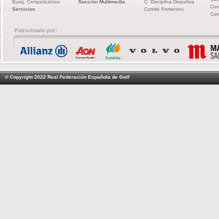
Busq. Competiciones
Sección Multimedia
C. Disciplina Deportiva
Com
Servicios
Comité Femenino
Com
© Copyright 2022 Real Federación Española de Golf