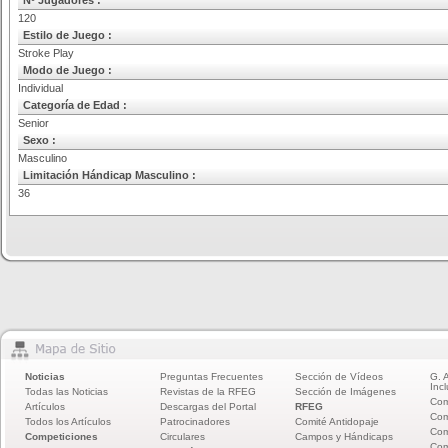
Nº Jugadores :
120
Estilo de Juego :
Stroke Play
Modo de Juego :
Individual
Categoría de Edad :
Senior
Sexo :
Masculino
Limitación Hándicap Masculino :
36
Noticias
Preguntas Frecuentes
Sección de Vídeos
G. 
Incl
Todas las Noticias
Revistas de la RFEG
Sección de Imágenes
Com
Artículos
Descargas del Portal
RFEG
Com
Todos los Artículos
Patrocinadores
Comité Antidopaje
Com
Competiciones
Circulares
Campos y Hándicaps
Com