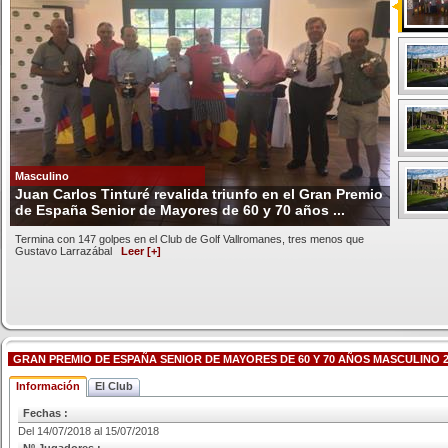
Masculino
Juan Carlos Tinturé revalida triunfo en el Gran Premio
de España Senior de Mayores de 60 y 70 años ...
Termina con 147 golpes en el Club de Golf Vallromanes, tres menos que
Gustavo Larrazábal
Leer [+]
GRAN PREMIO DE ESPAÑA SENIOR DE MAYORES DE 60 Y 70 AÑOS MASCULINO 2
Información
El Club
Fechas :
Del 14/07/2018 al 15/07/2018