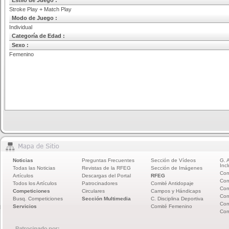
Estilo de Juego :
Stroke Play + Match Play
Modo de Juego :
Individual
Categoría de Edad :
Sexo :
Femenino
Noticias
Preguntas Frecuentes
Sección de Vídeos
G. 
Incl
Todas las Noticias
Revistas de la RFEG
Sección de Imágenes
Com
Artículos
Descargas del Portal
RFEG
Com
Todos los Artículos
Patrocinadores
Comité Antidopaje
Com
Competiciones
Circulares
Campos y Hándicaps
Com
Busq. Competiciones
Sección Multimedia
C. Disciplina Deportiva
Com
Servicios
Comité Femenino
Com