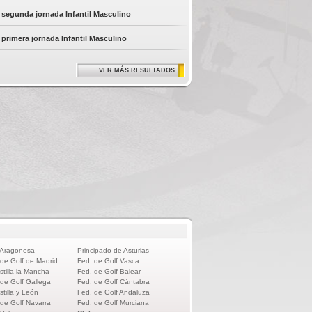
segunda jornada Infantil Masculino
primera jornada Infantil Masculino
VER MÁS RESULTADOS
 Aragonesa
Principado de Asturias
 de Golf de Madrid
Fed. de Golf Vasca
stilla la Mancha
Fed. de Golf Balear
 de Golf Gallega
Fed. de Golf Cántabra
stilla y León
Fed. de Golf Andaluza
 de Golf Navarra
Fed. de Golf Murciana