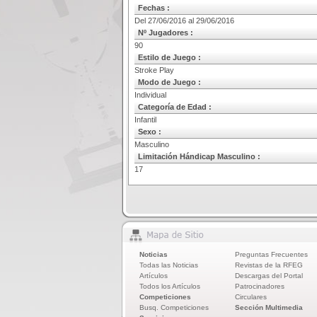
Fechas :
Del 27/06/2016 al 29/06/2016
Nº Jugadores :
90
Estilo de Juego :
Stroke Play
Modo de Juego :
Individual
Categoría de Edad :
Infantil
Sexo :
Masculino
Limitación Hándicap Masculino :
17
Noticias
Preguntas Frecuentes
Todas las Noticias
Revistas de la RFEG
Artículos
Descargas del Portal
Todos los Artículos
Patrocinadores
Competiciones
Circulares
Busq. Competiciones
Sección Multimedia