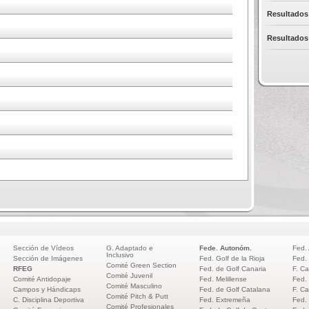
Resultados 
Resultados 
Sección de Vídeos
G. Adaptado e
Fede. Autonóm.
Fed.
Inclusivo
Sección de Imágenes
Fed. Golf de la Rioja
Fed.
Comité Green Section
RFEG
Fed. de Golf Canaria
F. Ca
Comité Juvenil
Comité Antidopaje
Fed. Melillense
Fed.
Comité Masculino
Campos y Hándicaps
Fed. de Golf Catalana
F. Ca
Comité Pitch & Putt
C. Disciplina Deportiva
Fed. Extremeña
Fed.
Comité Profesionales