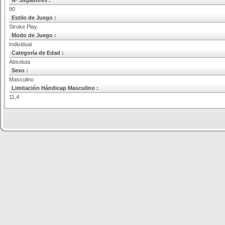
Nº Jugadores :
90
Estilo de Juego :
Stroke Play
Modo de Juego :
Individual
Categoría de Edad :
Absoluta
Sexo :
Masculino
Limitación Hándicap Masculino :
11,4