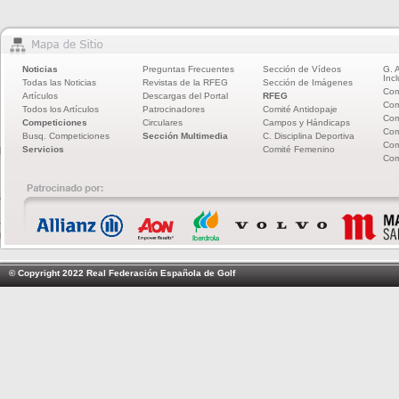
Noticias
Preguntas Frecuentes
Sección de Vídeos
G. 
Incl
Todas las Noticias
Revistas de la RFEG
Sección de Imágenes
Com
Artículos
Descargas del Portal
RFEG
Com
Todos los Artículos
Patrocinadores
Comité Antidopaje
Com
Competiciones
Circulares
Campos y Hándicaps
Com
Busq. Competiciones
Sección Multimedia
C. Disciplina Deportiva
Com
Servicios
Comité Femenino
Com
© Copyright 2022 Real Federación Española de Golf