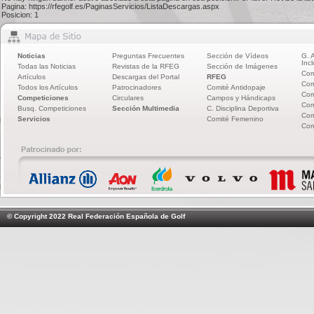
Pagina: https://rfegolf.es/PaginasServicios/ListaDescargas.aspx
Posicion: 1
Noticias
Preguntas Frecuentes
Sección de Vídeos
G. 
Incl
Todas las Noticias
Revistas de la RFEG
Sección de Imágenes
Com
Artículos
Descargas del Portal
RFEG
Com
Todos los Artículos
Patrocinadores
Comité Antidopaje
Com
Competiciones
Circulares
Campos y Hándicaps
Com
Busq. Competiciones
Sección Multimedia
C. Disciplina Deportiva
Com
Servicios
Comité Femenino
Com
© Copyright 2022 Real Federación Española de Golf