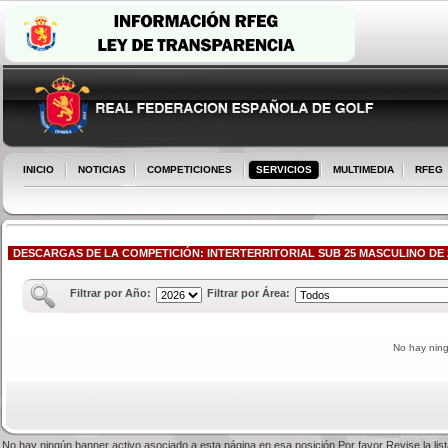
INICIO
NOTICIAS
COMPETICIONES
SERVICIOS
MULTIMEDIA
RFEG
DESCARGAS DE LA COMPETICIÓN: INTERTERRITORIAL SUB 25 MASCULINO DE 2ª
Filtrar por Año:
Filtrar por Área:
No hay nin
No hay ningún banner activo asociado a esta página en esa posición.Por favor Revise la li