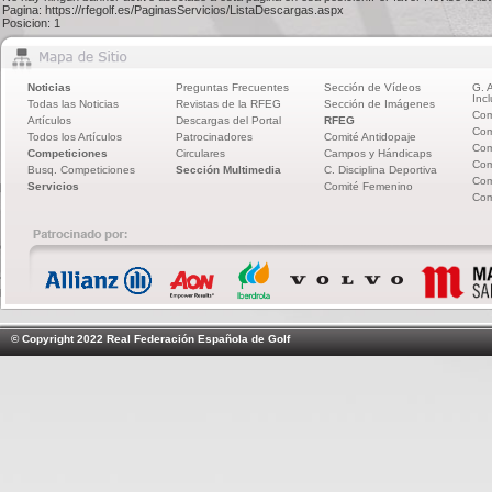
Pagina: https://rfegolf.es/PaginasServicios/ListaDescargas.aspx
Posicion: 1
Noticias
Preguntas Frecuentes
Sección de Vídeos
G. 
Incl
Todas las Noticias
Revistas de la RFEG
Sección de Imágenes
Com
Artículos
Descargas del Portal
RFEG
Com
Todos los Artículos
Patrocinadores
Comité Antidopaje
Com
Competiciones
Circulares
Campos y Hándicaps
Com
Busq. Competiciones
Sección Multimedia
C. Disciplina Deportiva
Com
Servicios
Comité Femenino
Com
© Copyright 2022 Real Federación Española de Golf