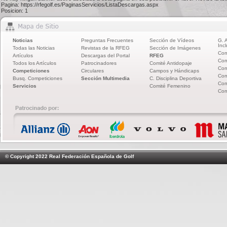
Pagina: https://rfegolf.es/PaginasServicios/ListaDescargas.aspx
Posicion: 1
Noticias
Preguntas Frecuentes
Sección de Vídeos
G. 
Incl
Todas las Noticias
Revistas de la RFEG
Sección de Imágenes
Com
Artículos
Descargas del Portal
RFEG
Com
Todos los Artículos
Patrocinadores
Comité Antidopaje
Com
Competiciones
Circulares
Campos y Hándicaps
Com
Busq. Competiciones
Sección Multimedia
C. Disciplina Deportiva
Com
Servicios
Comité Femenino
Com
© Copyright 2022 Real Federación Española de Golf