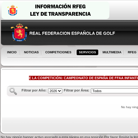
INICIO
NOTICIAS
COMPETICIONES
SERVICIOS
MULTIMEDIA
RFEG
DESCARGAS DE LA COMPETICIÓN: CAMPEONATO DE ESPAÑA DE FFAA INFANTIL
Filtrar por Año:
Filtrar por Área:
No hay nin
No hay ningún banner activo asociado a esta página en esa posición.Por favor Revise la li