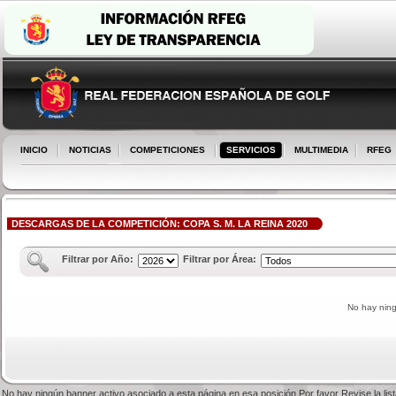
INICIO
NOTICIAS
COMPETICIONES
SERVICIOS
MULTIMEDIA
RFEG
DESCARGAS DE LA COMPETICIÓN: COPA S. M. LA REINA 2020
Filtrar por Año:
Filtrar por Área:
No hay nin
No hay ningún banner activo asociado a esta página en esa posición.Por favor Revise la li