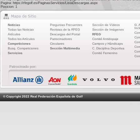
Pagina: https://rfegolf.es/PaginasServicios/ListaDescargas.aspx
Posicion: 1
Noticias
Preguntas Frecuentes
Sección de Vídeos
G. 
Incl
Todas las Noticias
Revistas de la RFEG
Sección de Imágenes
Com
Artículos
Descargas del Portal
RFEG
Com
Todos los Artículos
Patrocinadores
Comité Antidopaje
Com
Competiciones
Circulares
Campos y Hándicaps
Com
Busq. Competiciones
Sección Multimedia
C. Disciplina Deportiva
Com
Servicios
Comité Femenino
Com
© Copyright 2022 Real Federación Española de Golf