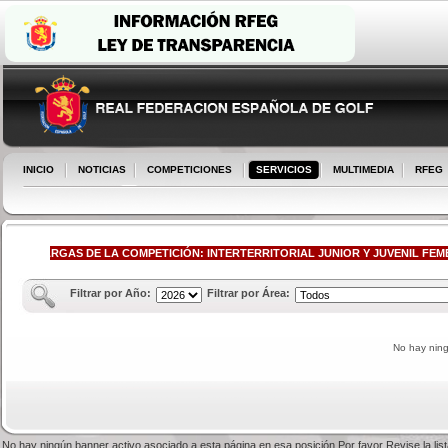
INICIO
NOTICIAS
COMPETICIONES
SERVICIOS
MULTIMEDIA
RFEG
DESCARGAS DE LA COMPETICIÓN: INTERTERRITORIAL JUNIOR Y JUVENIL FEMENI
Filtrar por Año:
Filtrar por Área:
No hay nin
No hay ningún banner activo asociado a esta página en esa posición.Por favor Revise la li