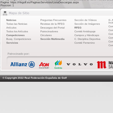
Pagina: https://rfegolf.es/PaginasServicios/ListaDescargas.aspx
Posicion: 1
Noticias
Preguntas Frecuentes
Sección de Vídeos
G. 
Incl
Todas las Noticias
Revistas de la RFEG
Sección de Imágenes
Com
Artículos
Descargas del Portal
RFEG
Com
Todos los Artículos
Patrocinadores
Comité Antidopaje
Com
Competiciones
Circulares
Campos y Hándicaps
Com
Busq. Competiciones
Sección Multimedia
C. Disciplina Deportiva
Com
Servicios
Comité Femenino
Com
© Copyright 2022 Real Federación Española de Golf