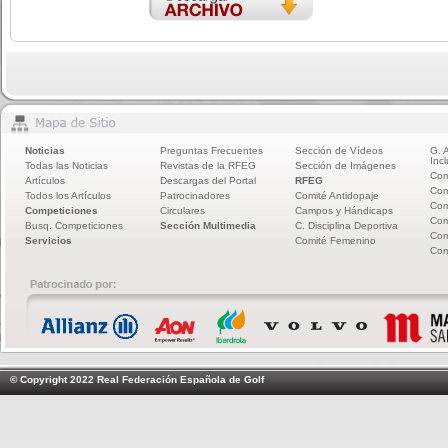
Noticias
Preguntas Frecuentes
Sección de Vídeos
G. 
Incl
Todas las Noticias
Revistas de la RFEG
Sección de Imágenes
Com
Artículos
Descargas del Portal
RFEG
Com
Todos los Artículos
Patrocinadores
Comité Antidopaje
Com
Competiciones
Circulares
Campos y Hándicaps
Com
Busq. Competiciones
Sección Multimedia
C. Disciplina Deportiva
Com
Servicios
Comité Femenino
Com
© Copyright 2022 Real Federación Española de Golf