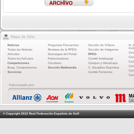
Noticias
Preguntas Frecuentes
Sección de Vídeos
G. 
Incl
Todas las Noticias
Revistas de la RFEG
Sección de Imágenes
Com
Artículos
Descargas del Portal
RFEG
Com
Todos los Artículos
Patrocinadores
Comité Antidopaje
Com
Competiciones
Circulares
Campos y Hándicaps
Com
Busq. Competiciones
Sección Multimedia
C. Disciplina Deportiva
Com
Servicios
Comité Femenino
Com
© Copyright 2022 Real Federación Española de Golf