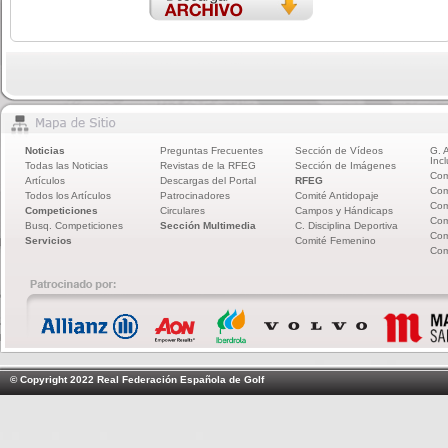
Noticias
Preguntas Frecuentes
Sección de Vídeos
G. 
Incl
Todas las Noticias
Revistas de la RFEG
Sección de Imágenes
Com
Artículos
Descargas del Portal
RFEG
Com
Todos los Artículos
Patrocinadores
Comité Antidopaje
Com
Competiciones
Circulares
Campos y Hándicaps
Com
Busq. Competiciones
Sección Multimedia
C. Disciplina Deportiva
Com
Servicios
Comité Femenino
Com
© Copyright 2022 Real Federación Española de Golf