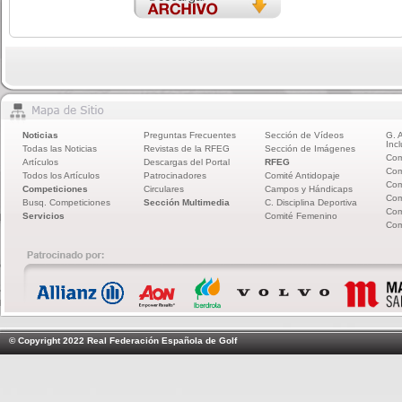
Noticias
Preguntas Frecuentes
Sección de Vídeos
G. 
Incl
Todas las Noticias
Revistas de la RFEG
Sección de Imágenes
Com
Artículos
Descargas del Portal
RFEG
Com
Todos los Artículos
Patrocinadores
Comité Antidopaje
Com
Competiciones
Circulares
Campos y Hándicaps
Com
Busq. Competiciones
Sección Multimedia
C. Disciplina Deportiva
Com
Servicios
Comité Femenino
Com
© Copyright 2022 Real Federación Española de Golf