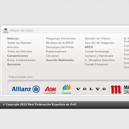
Noticias
Preguntas Frecuentes
Sección de Vídeos
G. 
Incl
Todas las Noticias
Revistas de la RFEG
Sección de Imágenes
Com
Artículos
Descargas del Portal
RFEG
Com
Todos los Artículos
Patrocinadores
Comité Antidopaje
Com
Competiciones
Circulares
Campos y Hándicaps
Com
Busq. Competiciones
Sección Multimedia
C. Disciplina Deportiva
Com
Servicios
Comité Femenino
Com
© Copyright 2022 Real Federación Española de Golf