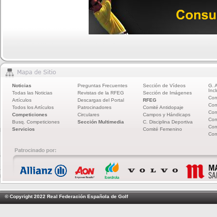
Noticias
Preguntas Frecuentes
Sección de Vídeos
G. 
Incl
Todas las Noticias
Revistas de la RFEG
Sección de Imágenes
Com
Artículos
Descargas del Portal
RFEG
Com
Todos los Artículos
Patrocinadores
Comité Antidopaje
Com
Competiciones
Circulares
Campos y Hándicaps
Com
Busq. Competiciones
Sección Multimedia
C. Disciplina Deportiva
Com
Servicios
Comité Femenino
Com
© Copyright 2022 Real Federación Española de Golf