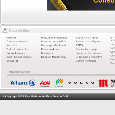
Noticias
Preguntas Frecuentes
Sección de Vídeos
G. 
Incl
Todas las Noticias
Revistas de la RFEG
Sección de Imágenes
Com
Artículos
Descargas del Portal
RFEG
Com
Todos los Artículos
Patrocinadores
Comité Antidopaje
Com
Competiciones
Circulares
Campos y Hándicaps
Com
Busq. Competiciones
Sección Multimedia
C. Disciplina Deportiva
Com
Servicios
Comité Femenino
Com
© Copyright 2022 Real Federación Española de Golf