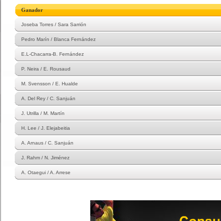
Ganador
Joseba Torres / Sara Sarrión
Pedro Marín / Blanca Fernández
E.L-Chacarra-B. Fernández
P. Neira / E. Rousaud
M. Svensson / E. Hualde
A. Del Rey / C. Sanjuán
J. Utrilla / M. Martín
H. Lee / J. Elejabeitia
A. Arnaus / C. Sanjuán
J. Rahm / N. Jiménez
A. Otaegui / A. Arrese