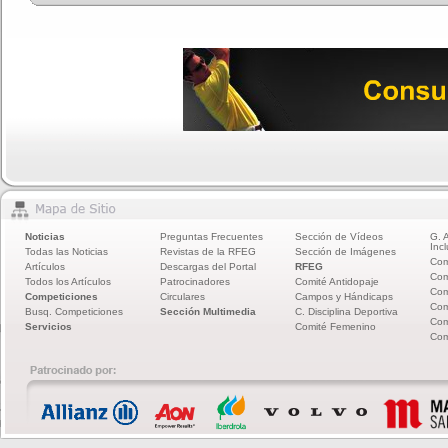
Noticias
Preguntas Frecuentes
Sección de Vídeos
G. 
Incl
Todas las Noticias
Revistas de la RFEG
Sección de Imágenes
Com
Artículos
Descargas del Portal
RFEG
Com
Todos los Artículos
Patrocinadores
Comité Antidopaje
Com
Competiciones
Circulares
Campos y Hándicaps
Com
Busq. Competiciones
Sección Multimedia
C. Disciplina Deportiva
Com
Servicios
Comité Femenino
Com