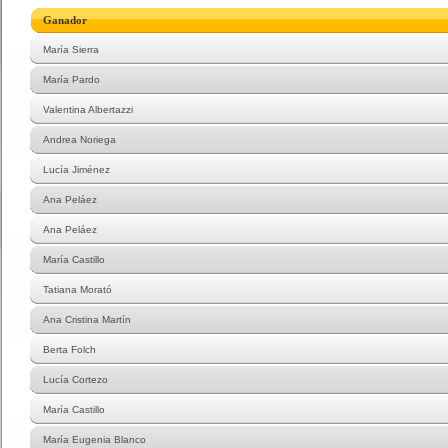
Ganador
María Sierra
María Pardo
Valentina Albertazzi
Andrea Noriega
Lucía Jiménez
Ana Peláez
Ana Peláez
María Castillo
Tatiana Morató
Ana Cristina Martín
Berta Folch
Lucía Cortezo
María Castillo
María Eugenia Blanco