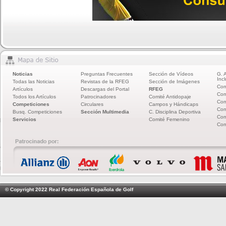
Noticias
Preguntas Frecuentes
Sección de Vídeos
G. 
Incl
Todas las Noticias
Revistas de la RFEG
Sección de Imágenes
Com
Artículos
Descargas del Portal
RFEG
Com
Todos los Artículos
Patrocinadores
Comité Antidopaje
Com
Competiciones
Circulares
Campos y Hándicaps
Com
Busq. Competiciones
Sección Multimedia
C. Disciplina Deportiva
Com
Servicios
Comité Femenino
Com
© Copyright 2022 Real Federación Española de Golf