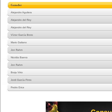
Ganador
Alejandro Aguilera
Alejandro del Rey
Alejandro del Rey
Víctor García Broto
Mario Galiano
Jon Rahm
Nicolás Baena
Jon Rahm
Borja Virto
Jordi García Pinto
Pedro Erice