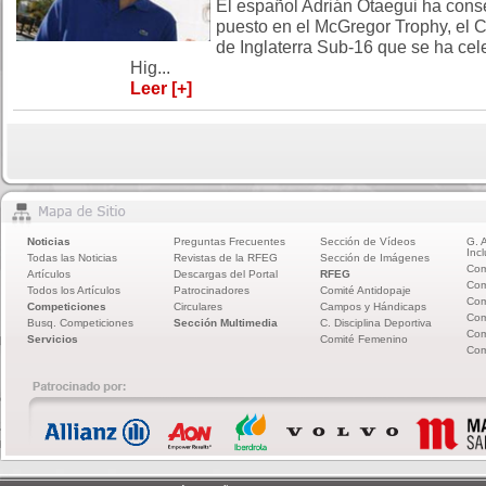
El español Adrián Otaegui ha conse
puesto en el McGregor Trophy, el 
de Inglaterra Sub-16 que se ha ce
Hig...
Leer [+]
Noticias
Preguntas Frecuentes
Sección de Vídeos
G. 
Incl
Todas las Noticias
Revistas de la RFEG
Sección de Imágenes
Com
Artículos
Descargas del Portal
RFEG
Com
Todos los Artículos
Patrocinadores
Comité Antidopaje
Com
Competiciones
Circulares
Campos y Hándicaps
Com
Busq. Competiciones
Sección Multimedia
C. Disciplina Deportiva
Com
Servicios
Comité Femenino
Com