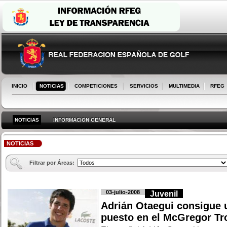
INICIO
NOTICIAS
COMPETICIONES
SERVICIOS
MULTIMEDIA
RFEG
NOTICIAS
INFORMACION GENERAL
NOTICIAS
Filtrar por Áreas:
03-julio-2008
Juvenil
Adrián Otaegui consigue u
puesto en el McGregor Tro