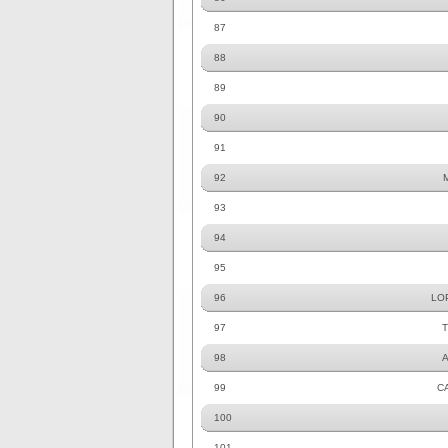
87
88
89
90
91
92
93
94
95
96
LO
97
98
99
C
100
101