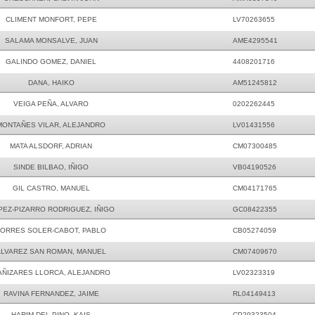
CLIMENT MONFORT, PEPE
LV70263655
SALAMA MONSALVE, JUAN
AME4295541
GALINDO GOMEZ, DANIEL
4408201716
DANA, HAIKO
AM51245812
VEIGA PEÑA, ALVARO
0202262445
MONTAÑES VILAR, ALEJANDRO
LV01431556
MATA ALSDORF, ADRIAN
CM07300485
SINDE BILBAO, IÑIGO
VB04190526
GIL CASTRO, MANUEL
CM04171765
PEZ-PIZARRO RODRIGUEZ, IÑIGO
GC08422355
TORRES SOLER-CABOT, PABLO
CB05274059
ALVAREZ SAN ROMAN, MANUEL
CM07409670
AÑIZARES LLORCA, ALEJANDRO
LV02323319
RAVINA FERNANDEZ, JAIME
RL04149413
HARIM DEL PINO, KAIS
CP29323504