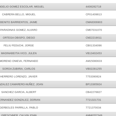
GELIO GOMEZ ESCOLAR, MIGUEL
4408282718
CABRERA BELLO, MIGUEL
CP01409813
BENITO BARRIENTOS, JAIME
CMA8306903
PARADINAS GOMEZ, ALVARO
CM07031070
ORTEGA OBISPO, DIEGO
CM22219011
FELIU FEDUCHI, JORGE
CB01334096
MADINABEITIA VICO, JULEN
VB13402453
MORENO ONIEVA, FERNANDO
AM15080633
SOROA ZUBIRIA, CARLOS
VB02281255
HERRERO LORENZO, JAVIER
7753390824
ZALEZ CAMARERO-NUÑEZ, JOAN
BP13365924
SANCHEZ GARCIA, ALBERT
CB42276827
ERNANDEZ GONZALEZ, DORIAN
7721321731
GERBOLES PARRILLA, PABLO
7721370034
GRESCHNER, CALVIN JOHN
AMH6357349