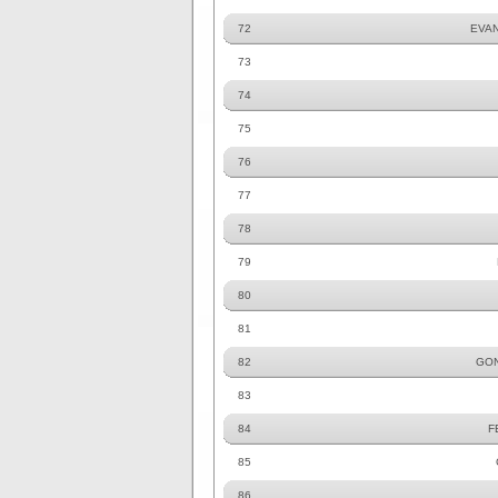
72
EVAN
73
74
75
76
77
78
79
80
81
82
GON
83
84
F
85
86