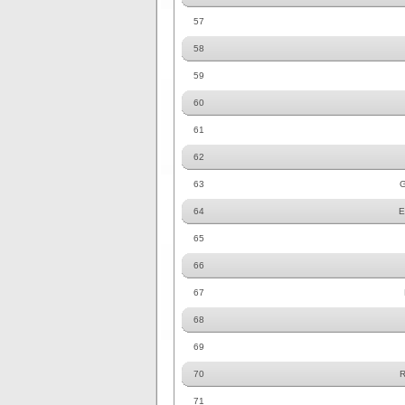
57
58
59
60
61
62
63
G
64
E
65
66
67
68
69
70
71