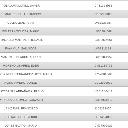
POLADURA LOPEZ, JAVIER
CP31358932
ESMATGES RIU, ALEJANDRO
CB35330810
CULLA LEAL, RAFA
LV07238287
BELTRAN TOLOSA, MARIO
LV06364008
ONZALEZ MARTINEZ, IGNACIO
CM02036051
PAYA VILA, SALVADOR
LV01311178
MARTINEZ BLANCO, ADRIAN
GC55361959
MORENO LINARES, EDER
CM11219752
DE PINEDO FERNANDEZ, JOSE MARIA
7752081049
RUBIO RIVERO, JORGE
CB02029922
ATESANZ LARRAÑAGA, PABLO
VB01246447
PARADINAS GOMEZ, GONZALO
CM07031072
LAINZ RUIZ, FRANCISCO
1109278455
FLOTATS POZO, JORDI
CB05224069
LOPEZ GUAPO, MARIO
CM07505926