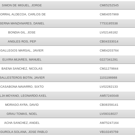
SIMON DE MIGUEL, JORGE
CM05252545
ORRAL ALDECOA, CARLOS DE
CM04057969
BERNA MANZANARES, DANIEL
7753195538
BONDIA GIL, JOSE
LV02146182
ANGLES ROS, PEP
CB04333014
GALLEGOS MARSAL, JAVIER
CM04203764
ELVIRA MIJARES, MANUEL
0227341291
BAENA SANCHEZ, NICOLAS
CM11279844
BALLESTEROS BOTIN, JAVIER
1101198988
CASABONA NAVARRO, SIXTO
LV02282133
ILJA MOYANO, LEONARDO AXEL
AM57240048
MORAGO AYRA, DAVID
CB08358141
GRAU TOMAS, NOEL
LV09318027
ACHA SANCHEZ, ANGEL
AM75247164
GUROLA SOLANA, JOSE PABLO
VB10245759