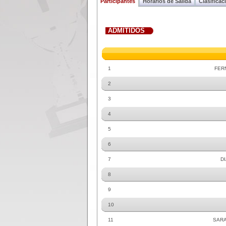
Participantes
Horarios de Salida
Clasificac
ADMITIDOS
1
FER
2
3
4
5
6
7
D
8
9
10
11
SARA