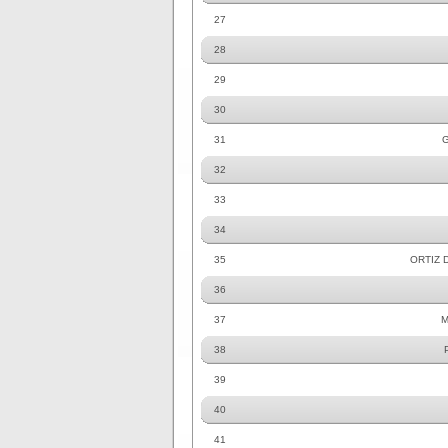
27
28
29
30
31
G
32
33
34
35
ORTIZ 
36
37
M
38
39
40
41