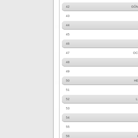
42
GÓM
43
44
45
46
47
OC
48
49
50
HE
51
52
L
53
54
55
56