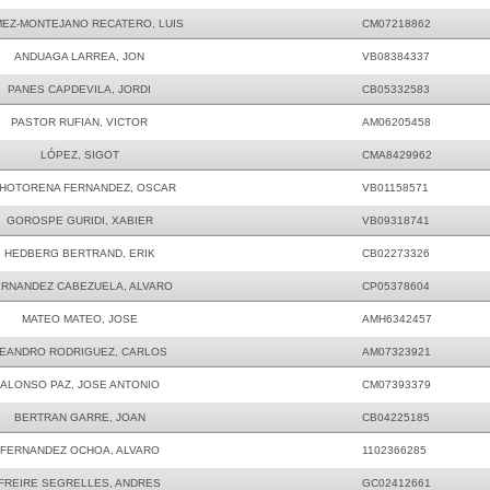
EZ-MONTEJANO RECATERO, LUIS
CM07218862
ANDUAGA LARREA, JON
VB08384337
PANES CAPDEVILA, JORDI
CB05332583
PASTOR RUFIAN, VICTOR
AM06205458
LÓPEZ, SIGOT
CMA8429962
HOTORENA FERNANDEZ, OSCAR
VB01158571
GOROSPE GURIDI, XABIER
VB09318741
HEDBERG BERTRAND, ERIK
CB02273326
RNANDEZ CABEZUELA, ALVARO
CP05378604
MATEO MATEO, JOSE
AMH6342457
EANDRO RODRIGUEZ, CARLOS
AM07323921
ALONSO PAZ, JOSE ANTONIO
CM07393379
BERTRAN GARRE, JOAN
CB04225185
FERNANDEZ OCHOA, ALVARO
1102366285
FREIRE SEGRELLES, ANDRES
GC02412661