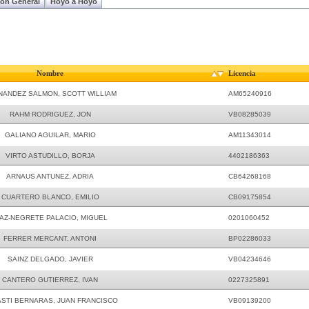
ion General
Hoyo a Hoyo
Nombre
Licencia
NANDEZ SALMON, SCOTT WILLIAM
AM65240916
RAHM RODRIGUEZ, JON
VB08285039
GALIANO AGUILAR, MARIO
AM11343014
VIRTO ASTUDILLO, BORJA
4402186363
ARNAUS ANTUNEZ, ADRIA
CB64268168
CUARTERO BLANCO, EMILIO
CB09175854
IAZ-NEGRETE PALACIO, MIGUEL
0201060452
FERRER MERCANT, ANTONI
BP02286033
SAINZ DELGADO, JAVIER
VB04234646
CANTERO GUTIERREZ, IVAN
0227325891
STI BERNARAS, JUAN FRANCISCO
VB09139200