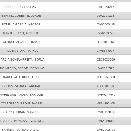
CRABBE, CHRISTIAN
LV01278216
BENITEZ LORENTE, JORGE
0102263223
BONILLA GARCIA, HECTOR
CM07500118
MARTI ELUCIO, ALBERTO
LV56479772
ALONSO ALVAREZ, DAVID
RL06318761
FIEL DA SILVA, RAFAEL
LV05643987
ARCIA ECHEVARRIETA, BORJA
CB08030566
DO MAESO, JORGE JERONIMO
LV02362573
SANSO ALBERICH, JORDI
CB05652683
BALBAS ALONSO, ADRIÁN
1101288996
MARIN SANTANDER, ENRIQUE
AMH6347649
OTAEGUI JAUREGUI, JAVIER
VB14395408
GARCIA JODAR, MANUEL
CM07153688
REVUELTA MONCASI, GONZALO
0102319643
PARADA PUERTAS, JAVIER
CM52292473