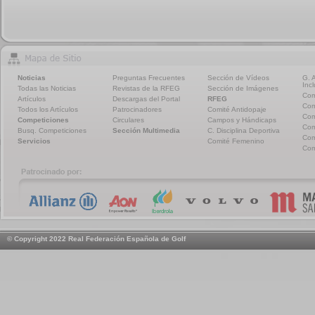
Noticias
Preguntas Frecuentes
Sección de Vídeos
G. 
Incl
Todas las Noticias
Revistas de la RFEG
Sección de Imágenes
Com
Artículos
Descargas del Portal
RFEG
Com
Todos los Artículos
Patrocinadores
Comité Antidopaje
Com
Competiciones
Circulares
Campos y Hándicaps
Com
Busq. Competiciones
Sección Multimedia
C. Disciplina Deportiva
Com
Servicios
Comité Femenino
Com
© Copyright 2022 Real Federación Española de Golf