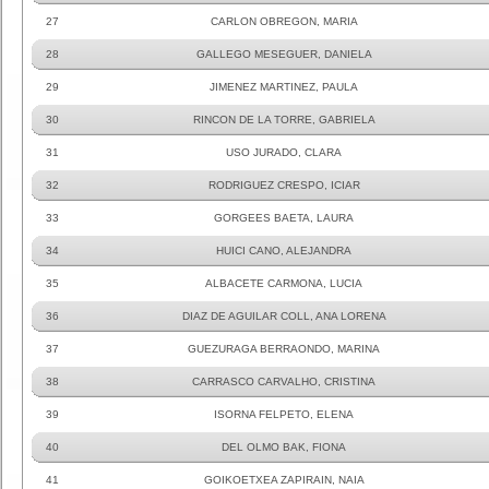
27
CARLON OBREGON, MARIA
28
GALLEGO MESEGUER, DANIELA
29
JIMENEZ MARTINEZ, PAULA
30
RINCON DE LA TORRE, GABRIELA
31
USO JURADO, CLARA
32
RODRIGUEZ CRESPO, ICIAR
33
GORGEES BAETA, LAURA
34
HUICI CANO, ALEJANDRA
35
ALBACETE CARMONA, LUCIA
36
DIAZ DE AGUILAR COLL, ANA LORENA
37
GUEZURAGA BERRAONDO, MARINA
38
CARRASCO CARVALHO, CRISTINA
39
ISORNA FELPETO, ELENA
40
DEL OLMO BAK, FIONA
41
GOIKOETXEA ZAPIRAIN, NAIA