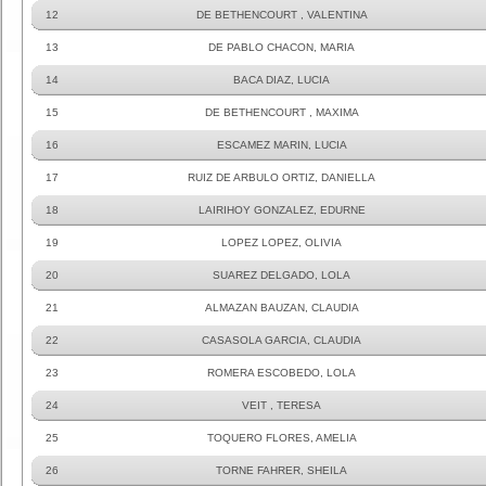
12
DE BETHENCOURT , VALENTINA
13
DE PABLO CHACON, MARIA
14
BACA DIAZ, LUCIA
15
DE BETHENCOURT , MAXIMA
16
ESCAMEZ MARIN, LUCIA
17
RUIZ DE ARBULO ORTIZ, DANIELLA
18
LAIRIHOY GONZALEZ, EDURNE
19
LOPEZ LOPEZ, OLIVIA
20
SUAREZ DELGADO, LOLA
21
ALMAZAN BAUZAN, CLAUDIA
22
CASASOLA GARCIA, CLAUDIA
23
ROMERA ESCOBEDO, LOLA
24
VEIT , TERESA
25
TOQUERO FLORES, AMELIA
26
TORNE FAHRER, SHEILA