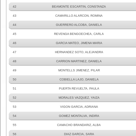
42
BEAMONTE ESCARTIN, CONSTANZA
43
CAMARILLO ALARCON, ROMINA
44
GUERRERO ALCOBA, DANIELA
45
REVENGA BENGOECHEA, CARLA
46
GARCIA MATEO, JIMENA MARIA
47
HERNANDEZ SOTO, ALEJANDRA
48
CARRION MARTINEZ, DANIELA
49
MONTELLS JIMENEZ, PILAR
50
COBIELLA LAJO, DANIELA
51
PUERTA REVUELTA, PAULA
52
MORALES VAZQUEZ, YAIZA
53
VIGON GARCIA, ADRIANA
54
GOMEZ MONTALVA, INDIRA
55
CAMACHO BRANDARIZ, ALBA
56
DIAZ GARCIA, SARA