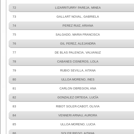
72
LIZARRITURRY PAREJA, MINEA
73
GALLART NOVAL, GABRIELA
74
PEREZ RUIZ, ARIANA
75
SALGADO, MARIA FRANCISCA
76
GIL PEREZ, ALEJANDRA
77
DE BLAS PALENCIA, VALVANUZ
78
CABANES CISNEROS, LOLA
79
RUBIO SEVILLA, AITANA
80
ULLOA MORENO, INES
81
CARLON OBREGON, ANA
82
GONZALEZ ORTEGA, LUCÍA
83
RIBOT SOLER-CABOT, OLIVIA
84
VENNERI ARNAU, AURORA
85
ULLOA MORENO, LUCIA
86
SOLER RIEGO, AITANA