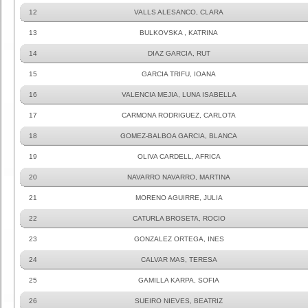
12
VALLS ALESANCO, CLARA
13
BULKOVSKA , KATRINA
14
DIAZ GARCIA, RUT
15
GARCIA TRIFU, IOANA
16
VALENCIA MEJIA, LUNA ISABELLA
17
CARMONA RODRIGUEZ, CARLOTA
18
GOMEZ-BALBOA GARCIA, BLANCA
19
OLIVA CARDELL, AFRICA
20
NAVARRO NAVARRO, MARTINA
21
MORENO AGUIRRE, JULIA
22
CATURLA BROSETA, ROCIO
23
GONZALEZ ORTEGA, INES
24
CALVAR MAS, TERESA
25
GAMILLA KARPA, SOFIA
26
SUEIRO NIEVES, BEATRIZ