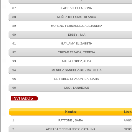
87
LAGE VILELLA, IONA
88
NUÑEZ IGLESIAS, BLANCA
89
MORENO FERNANDEZ, ALEJANDRA
90
DIGBY , MIA
91
GAY, AMY ELIZABETH
92
YRIZAR TEJADA, TERESA
93
MALIA LOPEZ, ALBA
94
MENDEZ SANCHEZ-BIEZMA, CELIA
95
DE PABLO CHACON, BARBARA
96
LUO , LANHEXUE
INVITADOS
Nombre
Licen
1
RATTONE , SARA
AM83
2
AGRASAR FERNANDEZ, CATALINA
GC05