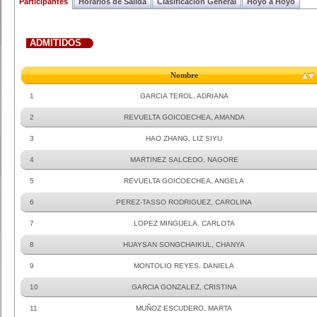
Participantes
Horarios de Salida
Clasificacion General
Hoyo a Hoyo
ADMITIDOS
Nombre
1
GARCIA TEROL, ADRIANA
2
REVUELTA GOICOECHEA, AMANDA
3
HAO ZHANG, LIZ SIYU
4
MARTINEZ SALCEDO, NAGORE
5
REVUELTA GOICOECHEA, ANGELA
6
PEREZ-TASSO RODRIGUEZ, CAROLINA
7
LOPEZ MINGUELA, CARLOTA
8
HUAYSAN SONGCHAIKUL, CHANYA
9
MONTOLIO REYES, DANIELA
10
GARCIA GONZALEZ, CRISTINA
11
MUÑOZ ESCUDERO, MARTA