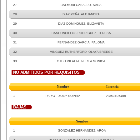
27
BALMORI CABALLO, SARA
28
DIAZ PEÑA, ALEJANDRA
29
DIAZ DOMINGUEZ, ELIZAVETA
30
BASCONCILLOS RODRIGUEZ, TERESA
31
FERNANDEZ GARCIA, PALOMA
32
MINGUEZ RUTHERFORD, OLAYA BREEGE
33
OTEO VILALTA, NEREA MONICA
NO ADMITIDOS POR REQUISITOS
Nombre
Licencia
1
PAPAY , ZOEY SOPHIA
AM53495488
BAJAS
Nombre
1
GONZALEZ HERNANDEZ, AROA
2
PASCOA FERREIRA DA COSTA, FRANCISCA