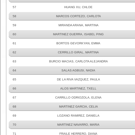
57
HUANG XU, CHLOE
58
MARCOS CORTEZO, CARLOTA
59
MIRANDA ARANA, MARTINA
60
MARTINEZ GUERRA, ISABEL PING
61
BORTOS GEVORKYAN, EMMA
62
CERRILLO GIRAL, MARTINA
63
BURCIO MACIAS, CARLOTA ALEJANDRA
64
SALAS AGBUSI, NADIA
65
DE LA RIVA VAZQUEZ, PAULA
66
ALOS MARTINEZ, TXELL
67
CARRILLO ODRIOZOLA, ELENA
68
MARTINEZ GARCIA, CELIA
69
LOZANO RAMIREZ, DANIELA
70
MARTINEZ NAVARRO, MARIA
71
FRAILE HERRERO, DIANA