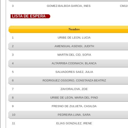
3
GOMEZ-BALBOA GARCIA, INES
CM11
LISTA DE ESPERA
Nombre
1
URIBE DE LEON, LUCIA
2
AMENGUAL ASENSI, JUDITH
3
MARTIN DEL CID, SOFIA
4
ALTARRIBA CODINACH, BLANCA
5
SALVADORES SAEZ, JULIA
6
RODRIGUEZ OSSORIO, CONSTANZA BEATRIZ
7
ZAVORALOVA, ZOE
8
URIBE DE LEON, MARIA DEL PINO
9
FRESNO DE ZULUETA, CASILDA
10
PEDREIRA LUNA, SARA
11
ELIAS GONZALEZ, IRENE