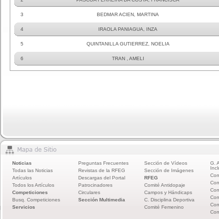
3
BEDMAR ACIEN, MARTINA
4
IRAOLA PANIAGUA, INZA
5
QUINTANILLA GUTIERREZ, NOELIA
6
TRAN , AMELI
Noticias
Preguntas Frecuentes
Sección de Vídeos
G. 
Incl
Todas las Noticias
Revistas de la RFEG
Sección de Imágenes
Com
Artículos
Descargas del Portal
RFEG
Com
Todos los Artículos
Patrocinadores
Comité Antidopaje
Com
Competiciones
Circulares
Campos y Hándicaps
Com
Busq. Competiciones
Sección Multimedia
C. Disciplina Deportiva
Com
Servicios
Comité Femenino
Com