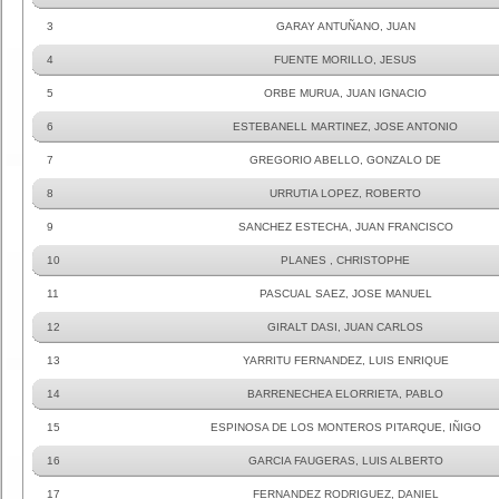
3
GARAY ANTUÑANO, JUAN
4
FUENTE MORILLO, JESUS
5
ORBE MURUA, JUAN IGNACIO
6
ESTEBANELL MARTINEZ, JOSE ANTONIO
7
GREGORIO ABELLO, GONZALO DE
8
URRUTIA LOPEZ, ROBERTO
9
SANCHEZ ESTECHA, JUAN FRANCISCO
10
PLANES , CHRISTOPHE
11
PASCUAL SAEZ, JOSE MANUEL
12
GIRALT DASI, JUAN CARLOS
13
YARRITU FERNANDEZ, LUIS ENRIQUE
14
BARRENECHEA ELORRIETA, PABLO
15
ESPINOSA DE LOS MONTEROS PITARQUE, IÑIGO
16
GARCIA FAUGERAS, LUIS ALBERTO
17
FERNANDEZ RODRIGUEZ, DANIEL