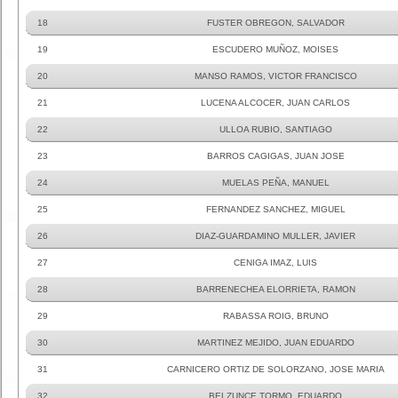
18
FUSTER OBREGON, SALVADOR
19
ESCUDERO MUÑOZ, MOISES
20
MANSO RAMOS, VICTOR FRANCISCO
21
LUCENA ALCOCER, JUAN CARLOS
22
ULLOA RUBIO, SANTIAGO
23
BARROS CAGIGAS, JUAN JOSE
24
MUELAS PEÑA, MANUEL
25
FERNANDEZ SANCHEZ, MIGUEL
26
DIAZ-GUARDAMINO MULLER, JAVIER
27
CENIGA IMAZ, LUIS
28
BARRENECHEA ELORRIETA, RAMON
29
RABASSA ROIG, BRUNO
30
MARTINEZ MEJIDO, JUAN EDUARDO
31
CARNICERO ORTIZ DE SOLORZANO, JOSE MARIA
32
BELZUNCE TORMO, EDUARDO