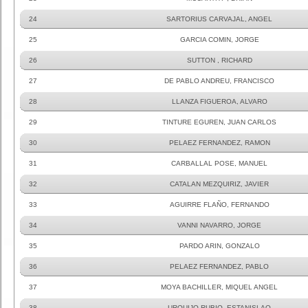
24
SARTORIUS CARVAJAL, ANGEL
25
GARCIA COMIN, JORGE
26
SUTTON , RICHARD
27
DE PABLO ANDREU, FRANCISCO
28
LLANZA FIGUEROA, ALVARO
29
TINTURE EGUREN, JUAN CARLOS
30
PELAEZ FERNANDEZ, RAMON
31
CARBALLAL POSE, MANUEL
32
CATALAN MEZQUIRIZ, JAVIER
33
AGUIRRE FLAÑO, FERNANDO
34
VANNI NAVARRO, JORGE
35
PARDO ARIN, GONZALO
36
PELAEZ FERNANDEZ, PABLO
37
MOYA BACHILLER, MIQUEL ANGEL
38
URQUIJO RUBIO, ESTANISLAO