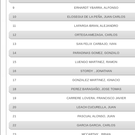
9
ERHARDT YBARRA, ALFONSO
10
ELOSEGUI DE LA PEÑA, JUAN CARLOS
11
LAFARGA IBRAN, ALEJANDRO
12
ORTEGA AMEZAGA, CARLOS
13
SAN FELIX CARBAJO, IVAN
14
PARADINAS GOMEZ, GONZALO
15
LUENGO MARTINEZ, RAMON
16
STORDY , JONATHAN
17
GONZALEZ MARTINEZ, IGNACIO
18
PEREZ BARAGAÑO, JOSE TOMAS
19
CARRERE LOVERA, FRANCISCO JAVIER
20
LEACH CUCURELLA, JUAN
21
PASCUAL ALONSO, JUAN
22
GARCIA GARCIA, CARLOS
23
MCCARTHY , BRIAN