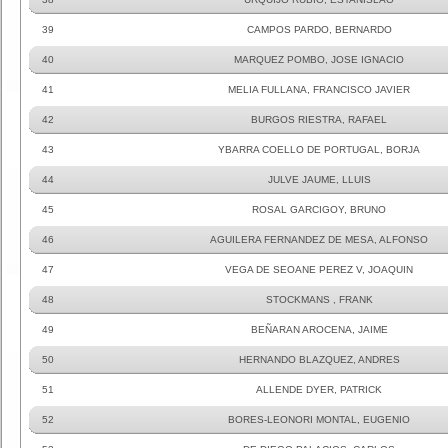
39
CAMPOS PARDO, BERNARDO
40
MARQUEZ POMBO, JOSE IGNACIO
41
MELIA FULLANA, FRANCISCO JAVIER
42
BURGOS RIESTRA, RAFAEL
43
YBARRA COELLO DE PORTUGAL, BORJA
44
JULVE JAUME, LLUIS
45
ROSAL GARCIGOY, BRUNO
46
AGUILERA FERNANDEZ DE MESA, ALFONSO
47
VEGA DE SEOANE PEREZ V, JOAQUIN
48
STOCKMANS , FRANK
49
BEÑARAN AROCENA, JAIME
50
HERNANDO BLAZQUEZ, ANDRES
51
ALLENDE DYER, PATRICK
52
BORES-LEONORI MONTAL, EUGENIO