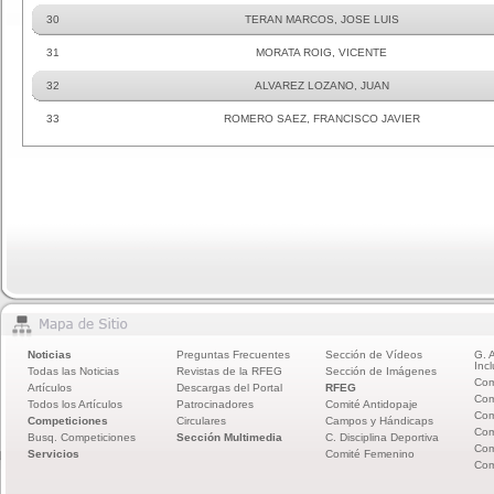
30
TERAN MARCOS, JOSE LUIS
31
MORATA ROIG, VICENTE
32
ALVAREZ LOZANO, JUAN
33
ROMERO SAEZ, FRANCISCO JAVIER
Noticias
Preguntas Frecuentes
Sección de Vídeos
G. 
Incl
Todas las Noticias
Revistas de la RFEG
Sección de Imágenes
Com
Artículos
Descargas del Portal
RFEG
Com
Todos los Artículos
Patrocinadores
Comité Antidopaje
Com
Competiciones
Circulares
Campos y Hándicaps
Com
Busq. Competiciones
Sección Multimedia
C. Disciplina Deportiva
Com
Servicios
Comité Femenino
Com