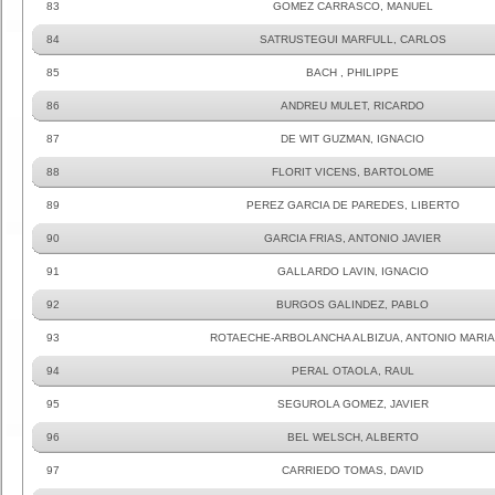
83
GOMEZ CARRASCO, MANUEL
84
SATRUSTEGUI MARFULL, CARLOS
85
BACH , PHILIPPE
86
ANDREU MULET, RICARDO
87
DE WIT GUZMAN, IGNACIO
88
FLORIT VICENS, BARTOLOME
89
PEREZ GARCIA DE PAREDES, LIBERTO
90
GARCIA FRIAS, ANTONIO JAVIER
91
GALLARDO LAVIN, IGNACIO
92
BURGOS GALINDEZ, PABLO
93
ROTAECHE-ARBOLANCHA ALBIZUA, ANTONIO MARIA
94
PERAL OTAOLA, RAUL
95
SEGUROLA GOMEZ, JAVIER
96
BEL WELSCH, ALBERTO
97
CARRIEDO TOMAS, DAVID