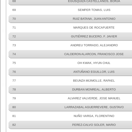
68
EGUSQUIZA CASTELLANOS, BORJA
69
SEMPER TOMAS, LUIS
70
RUIZ BATANA, JUAN ANTONIO
71
MARQUES DE ROCAFUERTE
72
GUTIÉRREZ BUCERO, F. JAVIER
73
ANDREU TORRADO, ALEJANDRO
74
CALDERON ALARCON, FRANCISCO JOSE
75
OH KWAK, HYUN CHUL
76
ANTUÑANO EGUILLOR, LUIS
77
BEUNZA MIJIMOLLE, RAFAEL
78
DURBAN MONREAL, ALBERTO
79
ALVAREZ VALVERDE, JOSE MANUEL
80
LARRAZABAL AGUERREVERE, GUSTAVO
81
NUÑO VARGA, FLORENTINO
82
PEREZ-CALVO SOLER, MARIO