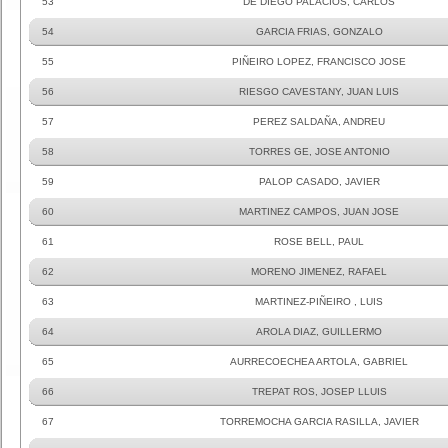
53
DE DIEGO PALACIOS, CARLOS
54
GARCIA FRIAS, GONZALO
55
PIÑEIRO LOPEZ, FRANCISCO JOSE
56
RIESGO CAVESTANY, JUAN LUIS
57
PEREZ SALDAÑA, ANDREU
58
TORRES GE, JOSE ANTONIO
59
PALOP CASADO, JAVIER
60
MARTINEZ CAMPOS, JUAN JOSE
61
ROSE BELL, PAUL
62
MORENO JIMENEZ, RAFAEL
63
MARTINEZ-PIÑEIRO , LUIS
64
AROLA DIAZ, GUILLERMO
65
AURRECOECHEA ARTOLA, GABRIEL
66
TREPAT ROS, JOSEP LLUIS
67
TORREMOCHA GARCIA RASILLA, JAVIER