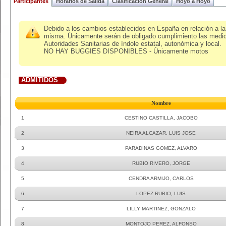
Participantes
Horarios de Salida
Clasificacion General
Hoyo a Hoyo
Debido a los cambios establecidos en España en relación a la 
misma. Únicamente serán de obligado cumplimiento las medidas
Autoridades Sanitarias de índole estatal, autonómica y local.
NO HAY BUGGIES DISPONIBLES - Únicamente motos
ADMITIDOS
Nombre
1
CESTINO CASTILLA, JACOBO
2
NEIRA ALCAZAR, LUIS JOSE
3
PARADINAS GOMEZ, ALVARO
4
RUBIO RIVERO, JORGE
5
CENDRA ARMIJO, CARLOS
6
LOPEZ RUBIO, LUIS
7
LILLY MARTINEZ, GONZALO
8
MONTOJO PEREZ, ALFONSO