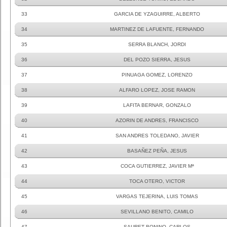
33
GARCIA DE YZAGUIRRE, ALBERTO
34
MARTINEZ DE LAFUENTE, FERNANDO
35
SERRA BLANCH, JORDI
36
DEL POZO SIERRA, JESUS
37
PINUAGA GOMEZ, LORENZO
38
ALFARO LOPEZ, JOSE RAMON
39
LAFITA BERNAR, GONZALO
40
AZORIN DE ANDRES, FRANCISCO
41
SAN ANDRES TOLEDANO, JAVIER
42
BASAÑEZ PEÑA, JESUS
43
COCA GUTIERREZ, JAVIER Mª
44
TOCA OTERO, VICTOR
45
VARGAS TEJERINA, LUIS TOMAS
46
SEVILLANO BENITO, CAMILO
47
SAURET BONINO, CARLOS