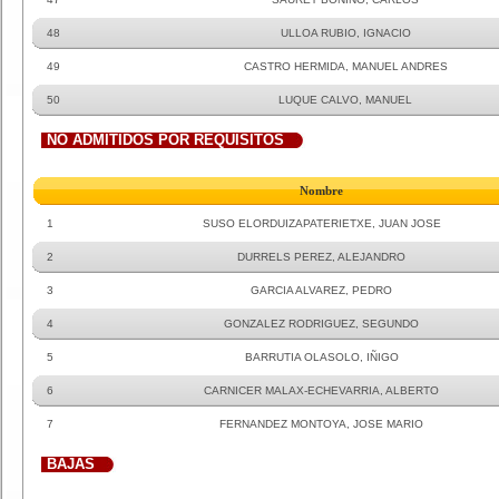
48
ULLOA RUBIO, IGNACIO
49
CASTRO HERMIDA, MANUEL ANDRES
50
LUQUE CALVO, MANUEL
NO ADMITIDOS POR REQUISITOS
Nombre
1
SUSO ELORDUIZAPATERIETXE, JUAN JOSE
2
DURRELS PEREZ, ALEJANDRO
3
GARCIA ALVAREZ, PEDRO
4
GONZALEZ RODRIGUEZ, SEGUNDO
5
BARRUTIA OLASOLO, IÑIGO
6
CARNICER MALAX-ECHEVARRIA, ALBERTO
7
FERNANDEZ MONTOYA, JOSE MARIO
BAJAS