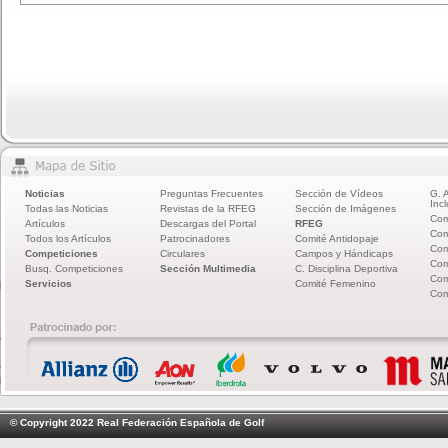
Noticias
Preguntas Frecuentes
Sección de Vídeos
G. 
Incl
Todas las Noticias
Revistas de la RFEG
Sección de Imágenes
Com
Artículos
Descargas del Portal
RFEG
Com
Todos los Artículos
Patrocinadores
Comité Antidopaje
Com
Competiciones
Circulares
Campos y Hándicaps
Com
Busq. Competiciones
Sección Multimedia
C. Disciplina Deportiva
Com
Servicios
Comité Femenino
Com
© Copyright 2022 Real Federación Española de Golf