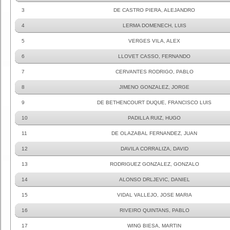
3
DE CASTRO PIERA, ALEJANDRO
4
LERMA DOMENECH, LUIS
5
VERGES VILA, ALEX
6
LLOVET CASSO, FERNANDO
7
CERVANTES RODRIGO, PABLO
8
JIMENO GONZALEZ, JORGE
9
DE BETHENCOURT DUQUE, FRANCISCO LUIS
10
PADILLA RUIZ, HUGO
11
DE OLAZABAL FERNANDEZ, JUAN
12
DAVILA CORRALIZA, DAVID
13
RODRIGUEZ GONZALEZ, GONZALO
14
ALONSO DRLJEVIC, DANIEL
15
VIDAL VALLEJO, JOSE MARIA
16
RIVEIRO QUINTANS, PABLO
17
WING BIESA, MARTIN