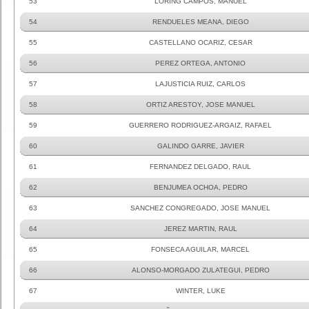
53
LORING CAMPOS, MANUEL
54
RENDUELES MEANA, DIEGO
55
CASTELLANO OCARIZ, CESAR
56
PEREZ ORTEGA, ANTONIO
57
LAJUSTICIA RUIZ, CARLOS
58
ORTIZ ARESTOY, JOSE MANUEL
59
GUERRERO RODRIGUEZ-ARGAIZ, RAFAEL
60
GALINDO GARRE, JAVIER
61
FERNANDEZ DELGADO, RAUL
62
BENJUMEA OCHOA, PEDRO
63
SANCHEZ CONGREGADO, JOSE MANUEL
64
JEREZ MARTIN, RAUL
65
FONSECA AGUILAR, MARCEL
66
ALONSO-MORGADO ZULATEGUI, PEDRO
67
WINTER, LUKE