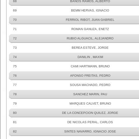
68
BAÑOS RAMOS, ALBERTO
69
BEMM HERVAS, IGNACIO
70
FERRIOL RIBOT, JUAN GABRIEL
71
ROMAN GANUZA, ENETZ
72
RUBIO ALGUACIL, ALEJANDRO
73
BEREA ESTEVE, JORGE
74
DANILIN , MAXIM
75
CAMI HARTMANN, BRUNO
76
AFONSO FREITAS, PEDRO
77
SOUSA MACHADO, PEDRO
78
SANCHEZ MARIN, PAU
79
MARQUES CALVET, BRUNO
80
DE LA CONCEPCION QUILEZ, JORGE
81
DE NICOLAS PERAL, CARLOS
82
SINTES NAVARRO, IGNACIO JOSE