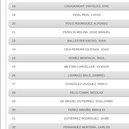
18
CASADEMONT VINYOLES, ERIC
19
VIDAL REIG, LUCAS
20
POLO RODRIGUEZ, ALFONSO
21
PERALTA MOLINA, JOSE MANUEL
22
BALLESTER ASESIO, JUAN
23
CEIA PEREIRA IGLESIAS, JOAO
24
GOMEZ MONTALVA, RAUL
25
MESTRE CARCELLER, VICENTE
26
LIZARAZU BALD, GABRIEL
27
GONZALEZ VAZQUEZ, PABLO
28
FELIU CAMIN, NICOLAS
29
DE MIGUEL GUTIERREZ, GUILLERMO
30
PEREZ GRAIÑO, BRAULIO
31
GUTIÉRREZ RODRÍGUEZ, JAIME
32
FERNANDEZ MORTERA, CARLOS