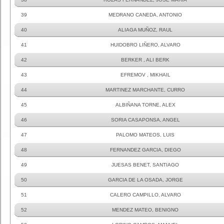
39
MEDRANO CANEDA, ANTONIO
40
ALIAGA MUÑOZ, RAUL
41
HUIDOBRO LIÑERO, ALVARO
42
BERKER , ALI BERK
43
EFREMOV , MIKHAIL
44
MARTINEZ MARCHANTE, CURRO
45
ALBIÑANA TORNE, ALEX
46
SORIA CASAPONSA, ANGEL
47
PALOMO MATEOS, LUIS
48
FERNANDEZ GARCIA, DIEGO
49
JUESAS BENET, SANTIAGO
50
GARCIA DE LA OSADA, JORGE
51
CALERO CAMPILLO, ALVARO
52
MENDEZ MATEO, BENIGNO