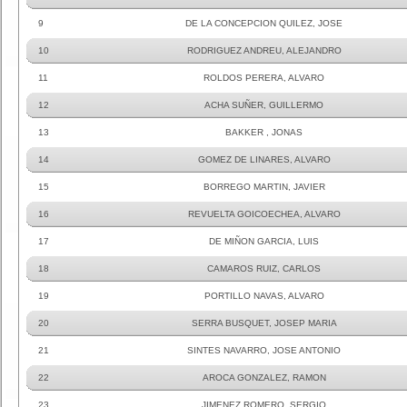
9
DE LA CONCEPCION QUILEZ, JOSE
10
RODRIGUEZ ANDREU, ALEJANDRO
11
ROLDOS PERERA, ALVARO
12
ACHA SUÑER, GUILLERMO
13
BAKKER , JONAS
14
GOMEZ DE LINARES, ALVARO
15
BORREGO MARTIN, JAVIER
16
REVUELTA GOICOECHEA, ALVARO
17
DE MIÑON GARCIA, LUIS
18
CAMAROS RUIZ, CARLOS
19
PORTILLO NAVAS, ALVARO
20
SERRA BUSQUET, JOSEP MARIA
21
SINTES NAVARRO, JOSE ANTONIO
22
AROCA GONZALEZ, RAMON
23
JIMENEZ ROMERO, SERGIO