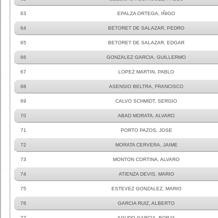
63
EPALZA ORTEGA, IÑIGO
64
BETORET DE SALAZAR, PEDRO
65
BETORET DE SALAZAR, EDGAR
66
GONZALEZ GARCIA, GUILLERMO
67
LOPEZ MARTIN, PABLO
68
ASENSIO BELTRA, FRANCISCO
69
CALVO SCHMIDT, SERGIO
70
ABAD MORATA, ALVARO
71
PORTO PAZOS, JOSE
72
MORATA CERVERA, JAIME
73
MONTON CORTINA, ALVARO
74
ATIENZA DEVIS, MARIO
75
ESTEVEZ GONZALEZ, MARIO
76
GARCIA RUIZ, ALBERTO
77
AGUDO GARCIA, BORJA