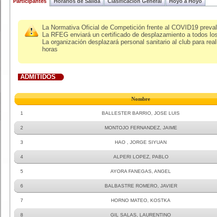
Participantes
Horarios de Salida
Clasificacion General
Hoyo a Hoyo
La Normativa Oficial de Competición frente al COVID19 prevale
La RFEG enviará un certificado de desplazamiento a todos los
La organización desplazará personal sanitario al club para rea
horas
ADMITIDOS
Nombre
1
BALLESTER BARRIO, JOSE LUIS
2
MONTOJO FERNANDEZ, JAIME
3
HAO , JORGE SIYUAN
4
ALPERI LOPEZ, PABLO
5
AYORA FANEGAS, ANGEL
6
BALBASTRE ROMERO, JAVIER
7
HORNO MATEO, KOSTKA
8
GIL SALAS, LAURENTINO