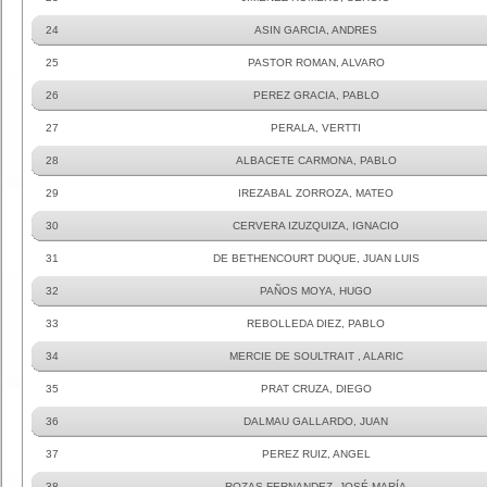
24
ASIN GARCIA, ANDRES
25
PASTOR ROMAN, ALVARO
26
PEREZ GRACIA, PABLO
27
PERALA, VERTTI
28
ALBACETE CARMONA, PABLO
29
IREZABAL ZORROZA, MATEO
30
CERVERA IZUZQUIZA, IGNACIO
31
DE BETHENCOURT DUQUE, JUAN LUIS
32
PAÑOS MOYA, HUGO
33
REBOLLEDA DIEZ, PABLO
34
MERCIE DE SOULTRAIT , ALARIC
35
PRAT CRUZA, DIEGO
36
DALMAU GALLARDO, JUAN
37
PEREZ RUIZ, ANGEL
38
ROZAS FERNANDEZ, JOSÉ MARÍA