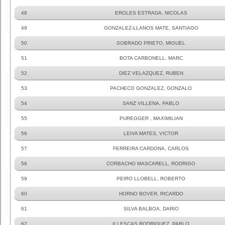
48
EROLES ESTRADA, NICOLAS
49
GONZALEZ-LLANOS MATE, SANTIAGO
50
SOBRADO PRIETO, MIGUEL
51
BOTA CARBONELL, MARC
52
DIEZ VELAZQUEZ, RUBEN
53
PACHECO GONZALEZ, GONZALO
54
SANZ VILLENA, PABLO
55
PUREGGER , MAXIMILIAN
56
LEIVA MATES, VICTOR
57
FERREIRA CARDONA, CARLOS
58
CORBACHO MASCARELL, RODRIGO
59
PEIRO LLOBELL, ROBERTO
60
HORNO BOVER, RICARDO
61
SILVA BALBOA, DARIO
62
ILLESCAS RODRIGUEZ, PABLO