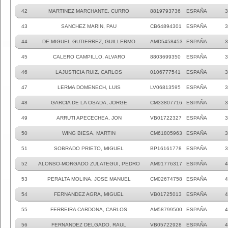
42
MARTINEZ MARCHANTE, CURRO
8819793736
ESPAÑA
3
43
SANCHEZ MARIN, PAU
CB64894301
ESPAÑA
3
44
DE MIGUEL GUTIERREZ, GUILLERMO
AMD5458453
ESPAÑA
3
45
CALERO CAMPILLO, ALVARO
8803699350
ESPAÑA
3
46
LAJUSTICIA RUIZ, CARLOS
0106777541
ESPAÑA
3
47
LERMA DOMENECH, LUIS
LV06813595
ESPAÑA
3
48
GARCIA DE LA OSADA, JORGE
CM33807716
ESPAÑA
3
49
ARRUTI APECECHEA, JON
VB01722327
ESPAÑA
3
50
WING BIESA, MARTIN
CM61805963
ESPAÑA
3
51
SOBRADO PRIETO, MIGUEL
BP16161778
ESPAÑA
3
52
ALONSO-MORGADO ZULATEGUI, PEDRO
AM91776317
ESPAÑA
4
53
PERALTA MOLINA, JOSE MANUEL
CM02674758
ESPAÑA
4
54
FERNANDEZ AGRA, MIGUEL
VB01725013
ESPAÑA
4
55
FERREIRA CARDONA, CARLOS
AM58799500
ESPAÑA
4
56
FERNANDEZ DELGADO, RAUL
VB05722928
ESPAÑA
4