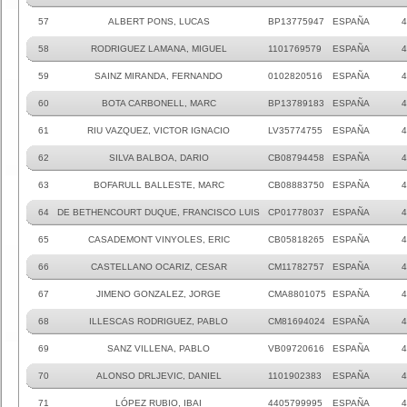
57
ALBERT PONS, LUCAS
BP13775947
ESPAÑA
4
58
RODRIGUEZ LAMANA, MIGUEL
1101769579
ESPAÑA
4
59
SAINZ MIRANDA, FERNANDO
0102820516
ESPAÑA
4
60
BOTA CARBONELL, MARC
BP13789183
ESPAÑA
4
61
RIU VAZQUEZ, VICTOR IGNACIO
LV35774755
ESPAÑA
4
62
SILVA BALBOA, DARIO
CB08794458
ESPAÑA
4
63
BOFARULL BALLESTE, MARC
CB08883750
ESPAÑA
4
64
DE BETHENCOURT DUQUE, FRANCISCO LUIS
CP01778037
ESPAÑA
4
65
CASADEMONT VINYOLES, ERIC
CB05818265
ESPAÑA
4
66
CASTELLANO OCARIZ, CESAR
CM11782757
ESPAÑA
4
67
JIMENO GONZALEZ, JORGE
CMA8801075
ESPAÑA
4
68
ILLESCAS RODRIGUEZ, PABLO
CM81694024
ESPAÑA
4
69
SANZ VILLENA, PABLO
VB09720616
ESPAÑA
4
70
ALONSO DRLJEVIC, DANIEL
1101902383
ESPAÑA
4
71
LÓPEZ RUBIO, IBAI
4405799995
ESPAÑA
4