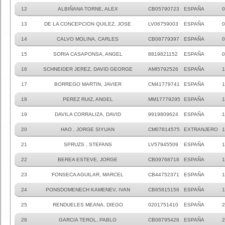
12
ALBIÑANA TORNE, ALEX
CB05790723
ESPAÑA
0
13
DE LA CONCEPCION QUILEZ, JOSE
LV06759003
ESPAÑA
0
14
CALVO MOLINA, CARLES
CB08779397
ESPAÑA
0
15
SORIA CASAPONSA, ANGEL
8819821152
ESPAÑA
0
16
SCHNEIDER JEREZ, DAVID GEORGE
AMI5792526
ESPAÑA
1
17
BORREGO MARTIN, JAVIER
CM41779741
ESPAÑA
1
18
PEREZ RUIZ, ANGEL
MM17779295
ESPAÑA
1
19
DAVILA CORRALIZA, DAVID
9919809624
ESPAÑA
1
20
HAO , JORGE SIYUAN
CM07814575
EXTRANJERO
1
21
SPRUZS , STEFANS
LV57945509
ESPAÑA
1
22
BEREA ESTEVE, JORGE
CB09768718
ESPAÑA
1
23
FONSECA AGUILAR, MARCEL
CB44752371
ESPAÑA
1
24
PONSDOMENECH KAMENEV, IVAN
CB65815156
ESPAÑA
1
25
RENDUELES MEANA, DIEGO
0201751410
ESPAÑA
2
26
GARCIA TEROL, PABLO
CB08795426
ESPAÑA
2