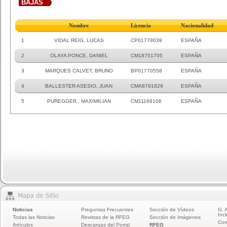
BAJAS
Nombre
Licencia
Nacionalidad
1
VIDAL REIG, LUCAS
CP01778039
ESPAÑA
2
OLAYA PONCE, DANIEL
CM18751705
ESPAÑA
3
MARQUES CALVET, BRUNO
BP01770558
ESPAÑA
4
BALLESTER ASESIO, JUAN
CMA8791829
ESPAÑA
5
PUREGGER , MAXIMILIAN
CM11169106
ESPAÑA
Noticias
Preguntas Frecuentes
Sección de Vídeos
G. 
Incl
Todas las Noticias
Revistas de la RFEG
Sección de Imágenes
Com
Artículos
Descargas del Portal
RFEG