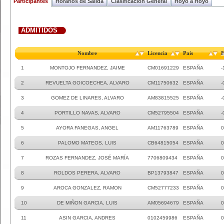
Participantes
Horarios de Salida
Clasificacion General
Hoyo a Hoyo
ADMITIDOS
Nombre
Licencia
Pais
1
MONTOJO FERNANDEZ, JAIME
CM01691229
ESPAÑA
-
2
REVUELTA GOICOECHEA, ALVARO
CM11750632
ESPAÑA
-
3
GOMEZ DE LINARES, ALVARO
AM83815525
ESPAÑA
-
4
PORTILLO NAVAS, ALVARO
CM52795504
ESPAÑA
-
5
AYORA FANEGAS, ANGEL
AM11763789
ESPAÑA
0
6
PALOMO MATEOS, LUIS
CB64815054
ESPAÑA
0
7
ROZAS FERNANDEZ, JOSÉ MARÍA
7706809434
ESPAÑA
0
8
ROLDOS PERERA, ALVARO
BP13793847
ESPAÑA
0
9
AROCA GONZALEZ, RAMON
CM52777233
ESPAÑA
0
10
DE MIÑON GARCIA, LUIS
AM05694679
ESPAÑA
0
11
ASIN GARCIA, ANDRES
0102459986
ESPAÑA
0