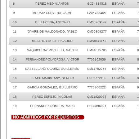
8
PEREZ MEDIN, ANTON
GC54884518
ESPAÑA
7
9
MORATA CERVERA, JAIME
LV05783465
ESPAÑA
7
10
GIL LUCENA, ANTONIO
CM06769147
ESPAÑA
7
11
OYARBIDE MALDONADO, PABLO
CM05898277
ESPAÑA
7
12
MESTRE LOPEZ, RICARDO
CMA8811168
ESPAÑA
7
13
SAQUICORAY POZUELO, MARTIN
CM61815795
ESPAÑA
8
14
FERNANDEZ POLVOROSA, VICTOR
7709162859
ESPAÑA
8
15
CASTELLANO OCARIZ, GUILLERMO
CM11782756
ESPAÑA
9
16
LEACH MARISTANY, SERGIO
CB05772188
ESPAÑA
9
17
GARCIA GONZALEZ, GUILLERMO
7776806222
ESPAÑA
9
18
PEREZ ESPEJO, NICOLAS
CM11820073
ESPAÑA
1
19
HERNANDEZ ROMERA, MARC
CB08896991
ESPAÑA
1
NO ADMITIDOS POR REQUISITOS