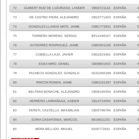
72
GUIBERT RUIZ DE LUZURIAGA, LANDER
VB09721142
ESPAÑA
4
73
DE CASTRO PIERA, ALEJANDRO
CB23771403
ESPAÑA
4
74
GONZALEZ-LLANOS MATE, JAIME
CM61772851
ESPAÑA
5
75
TORRERO MORENO, SERGIO
BP14166327
ESPAÑA
5
76
GUTIERREZ RODRIGUEZ, JAIME
CM02801199
ESPAÑA
5
77
COBIELLA LAJO, JAVIER
CM11815461
ESPAÑA
5
78
EGEA MIRO, DANIEL
CB08801603
ESPAÑA
5
79
PACHECO GONZALEZ, GONZALO
GC02460289
ESPAÑA
5
80
RINCON ROMAN, JAIME
CM60161387
ESPAÑA
5
81
BELTRAN BONACHE, ALEJANDRO
CB08166350
ESPAÑA
5
82
HERRERO LARRAÑAGA, XABIER
VB14724550
ESPAÑA
5
83
FERSTL CASTELLO, MAXIMILIAN
CB05796764
ESPAÑA
5
84
SORIA CASAPONSA, MARCOS
8819821153
ESPAÑA
5
85
MORA BELLIDO, MIGUEL
0206772931
ESPAÑA
6