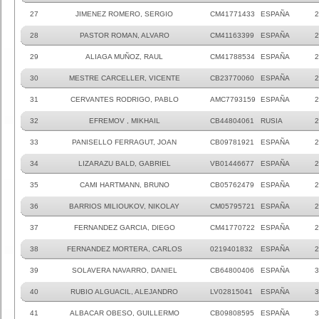
27
JIMENEZ ROMERO, SERGIO
CM41771433
ESPAÑA
2
28
PASTOR ROMAN, ALVARO
CM41163399
ESPAÑA
2
29
ALIAGA MUÑOZ, RAUL
CM41788534
ESPAÑA
2
30
MESTRE CARCELLER, VICENTE
CB23770060
ESPAÑA
2
31
CERVANTES RODRIGO, PABLO
AMC7793159
ESPAÑA
2
32
EFREMOV , MIKHAIL
CB44804061
RUSIA
2
33
PANISELLO FERRAGUT, JOAN
CB09781921
ESPAÑA
2
34
LIZARAZU BALD, GABRIEL
VB01446677
ESPAÑA
2
35
CAMI HARTMANN, BRUNO
CB05762479
ESPAÑA
2
36
BARRIOS MILIOUKOV, NIKOLAY
CM05795721
ESPAÑA
2
37
FERNANDEZ GARCIA, DIEGO
CM41770722
ESPAÑA
2
38
FERNANDEZ MORTERA, CARLOS
0219401832
ESPAÑA
2
39
SOLAVERA NAVARRO, DANIEL
CB64800406
ESPAÑA
3
40
RUBIO ALGUACIL, ALEJANDRO
LV02815041
ESPAÑA
3
41
ALBACAR OBESO, GUILLERMO
CB09808595
ESPAÑA
3