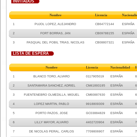
INVITADOS
Nombre
Licencia
Nacionali
1
PUJOL LOPEZ, ALEJANDRO
CB64772144
ESPAÑA
2
FORT BORRAS, JAN
CB09788155
ESPAÑA
3
PASQUAL DEL POBIL TRIAS, NICOLAS
CB08807321
ESPAÑA
LISTA DE ESPERA
Nombre
Licencia
Nacionalidad
1
BLANCO TORO, ALVARO
0117905019
ESPAÑA
6
2
SANTAMARIA SANCHEZ, ADRIEL
CM41893195
ESPAÑA
6
3
FUENTENEBRO OLMEDILLA, MIGUEL
CM60887630
ESPAÑA
6
4
LOPEZ MARTIN, PABLO
9918809309
ESPAÑA
6
5
PORTO PAZOS, JOSE
GC03884829
ESPAÑA
6
6
LILLY MAYOR, ALVARO
4402720904
ESPAÑA
7
7
DE NICOLAS PERAL, CARLOS
7709806907
ESPAÑA
7