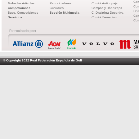
Com
Todos los Artículos
Patrocinadores
Comité Antidopaje
Com
Competiciones
Circulares
Campos y Hándicaps
Com
Busq. Competiciones
Sección Multimedia
C. Disciplina Deportiva
Com
Servicios
Comité Femenino
Com
© Copyright 2022 Real Federación Española de Golf