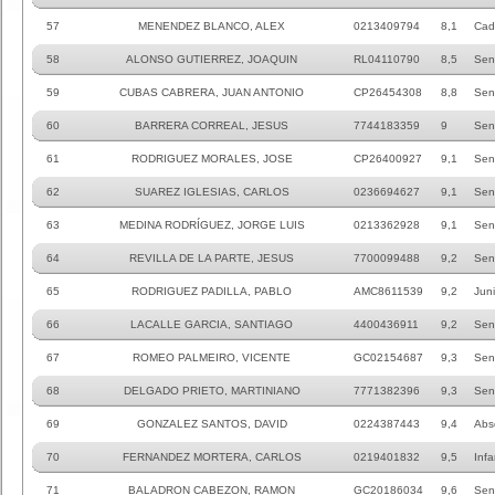
57
MENENDEZ BLANCO, ALEX
0213409794
8,1
Cad
58
ALONSO GUTIERREZ, JOAQUIN
RL04110790
8,5
Sen
59
CUBAS CABRERA, JUAN ANTONIO
CP26454308
8,8
Sen
60
BARRERA CORREAL, JESUS
7744183359
9
Sen
61
RODRIGUEZ MORALES, JOSE
CP26400927
9,1
Sen
62
SUAREZ IGLESIAS, CARLOS
0236694627
9,1
Sen
63
MEDINA RODRÍGUEZ, JORGE LUIS
0213362928
9,1
Sen
64
REVILLA DE LA PARTE, JESUS
7700099488
9,2
Sen
65
RODRIGUEZ PADILLA, PABLO
AMC8611539
9,2
Juni
66
LACALLE GARCIA, SANTIAGO
4400436911
9,2
Sen
67
ROMEO PALMEIRO, VICENTE
GC02154687
9,3
Sen
68
DELGADO PRIETO, MARTINIANO
7771382396
9,3
Sen
69
GONZALEZ SANTOS, DAVID
0224387443
9,4
Abs
70
FERNANDEZ MORTERA, CARLOS
0219401832
9,5
Infa
71
BALADRON CABEZON, RAMON
GC20186034
9,6
Sen