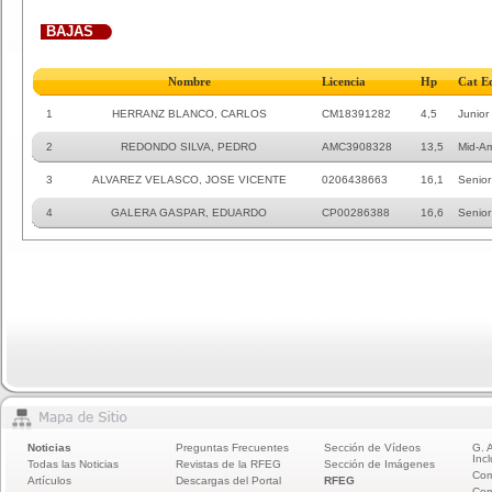
BAJAS
Nombre
Licencia
Hp
Cat E
1
HERRANZ BLANCO, CARLOS
CM18391282
4,5
Junior
2
REDONDO SILVA, PEDRO
AMC3908328
13,5
Mid-A
3
ALVAREZ VELASCO, JOSE VICENTE
0206438663
16,1
Senior
4
GALERA GASPAR, EDUARDO
CP00286388
16,6
Senior
Noticias
Preguntas Frecuentes
Sección de Vídeos
G. 
Incl
Todas las Noticias
Revistas de la RFEG
Sección de Imágenes
Com
Artículos
Descargas del Portal
RFEG
Com