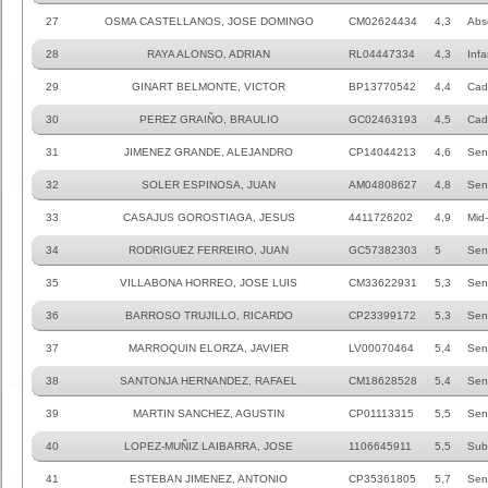
27
OSMA CASTELLANOS, JOSE DOMINGO
CM02624434
4,3
Abs
28
RAYA ALONSO, ADRIAN
RL04447334
4,3
Infa
29
GINART BELMONTE, VICTOR
BP13770542
4,4
Cad
30
PEREZ GRAIÑO, BRAULIO
GC02463193
4,5
Cad
31
JIMENEZ GRANDE, ALEJANDRO
CP14044213
4,6
Sen
32
SOLER ESPINOSA, JUAN
AM04808627
4,8
Sen
33
CASAJUS GOROSTIAGA, JESUS
4411726202
4,9
Mid
34
RODRIGUEZ FERREIRO, JUAN
GC57382303
5
Sen
35
VILLABONA HORREO, JOSE LUIS
CM33622931
5,3
Sen
36
BARROSO TRUJILLO, RICARDO
CP23399172
5,3
Sen
37
MARROQUIN ELORZA, JAVIER
LV00070464
5,4
Sen
38
SANTONJA HERNANDEZ, RAFAEL
CM18628528
5,4
Sen
39
MARTIN SANCHEZ, AGUSTIN
CP01113315
5,5
Sen
40
LOPEZ-MUÑIZ LAIBARRA, JOSE
1106645911
5,5
Sub
41
ESTEBAN JIMENEZ, ANTONIO
CP35361805
5,7
Sen