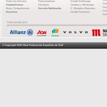
Todos los Artículos
Patrocinadores
Comité Antidopaje
Com
Competiciones
Circulares
Campos y Hándicaps
Com
Busq. Competiciones
Sección Multimedia
C. Disciplina Deportiva
Com
Servicios
Comité Femenino
Com
© Copyright 2022 Real Federación Española de Golf