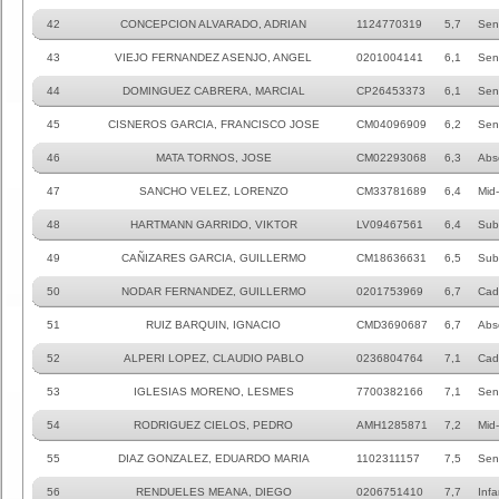
42
CONCEPCION ALVARADO, ADRIAN
1124770319
5,7
Sen
43
VIEJO FERNANDEZ ASENJO, ANGEL
0201004141
6,1
Sen
44
DOMINGUEZ CABRERA, MARCIAL
CP26453373
6,1
Sen
45
CISNEROS GARCIA, FRANCISCO JOSE
CM04096909
6,2
Sen
46
MATA TORNOS, JOSE
CM02293068
6,3
Abs
47
SANCHO VELEZ, LORENZO
CM33781689
6,4
Mid
48
HARTMANN GARRIDO, VIKTOR
LV09467561
6,4
Sub
49
CAÑIZARES GARCIA, GUILLERMO
CM18636631
6,5
Sub
50
NODAR FERNANDEZ, GUILLERMO
0201753969
6,7
Cad
51
RUIZ BARQUIN, IGNACIO
CMD3690687
6,7
Abs
52
ALPERI LOPEZ, CLAUDIO PABLO
0236804764
7,1
Cad
53
IGLESIAS MORENO, LESMES
7700382166
7,1
Sen
54
RODRIGUEZ CIELOS, PEDRO
AMH1285871
7,2
Mid
55
DIAZ GONZALEZ, EDUARDO MARIA
1102311157
7,5
Sen
56
RENDUELES MEANA, DIEGO
0206751410
7,7
Infa