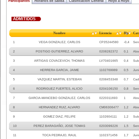
Participantes
Horarios de Salida
Clasificacion General
Hoyo a Hoyo
ADMITIDOS
Nombre
Licencia
Hp
Cat
1
VEGA GONZALEZ, CARLOS
CP35244580
-0,4
Sen
2
POSTIGO GUTIERREZ, ALVARO
0208282372
0,1
Abs
3
ARTIGAS COVACEVICH, THOMAS
LV70401665
0,4
Sub
4
HERRERA GARCIA, JAIME
1102769989
0,5
Juni
5
VAZQUEZ MARTIN, ESTEBAN
0208453348
0,7
Cad
6
RODRIGUEZ FUERTES, ALICIO
0204106150
0,8
Sen
7
GARCIA-MANCEBO GONZALEZ, CARLOS
0220311693
1
Abs
8
HERNANDEZ RUIZ, ALVARO
CM06306477
1,2
Abs
9
GOMEZ DIAZ, FELIPE
1102604111
1,2
Sub
10
PEREZ BARAGAÑO, JOSE TOMAS
0203099226
1,5
Sen
11
TOCA PEDRAJO, RAUL
1102371456
1,7
Juni