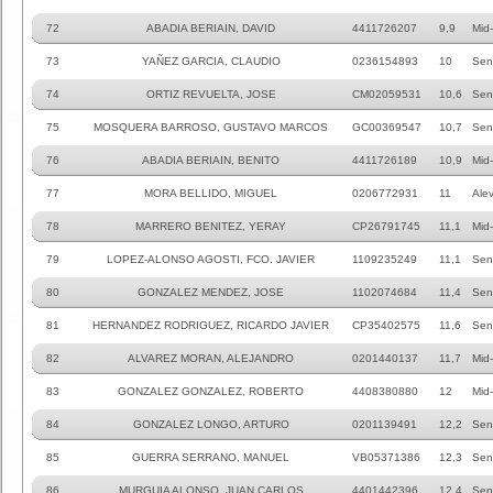
72
ABADIA BERIAIN, DAVID
4411726207
9,9
Mid
73
YAÑEZ GARCIA, CLAUDIO
0236154893
10
Sen
74
ORTIZ REVUELTA, JOSE
CM02059531
10,6
Sen
75
MOSQUERA BARROSO, GUSTAVO MARCOS
GC00369547
10,7
Sen
76
ABADIA BERIAIN, BENITO
4411726189
10,9
Mid
77
MORA BELLIDO, MIGUEL
0206772931
11
Ale
78
MARRERO BENITEZ, YERAY
CP26791745
11,1
Mid
79
LOPEZ-ALONSO AGOSTI, FCO. JAVIER
1109235249
11,1
Sen
80
GONZALEZ MENDEZ, JOSE
1102074684
11,4
Sen
81
HERNANDEZ RODRIGUEZ, RICARDO JAVIER
CP35402575
11,6
Sen
82
ALVAREZ MORAN, ALEJANDRO
0201440137
11,7
Mid
83
GONZALEZ GONZALEZ, ROBERTO
4408380880
12
Mid
84
GONZALEZ LONGO, ARTURO
0201139491
12,2
Sen
85
GUERRA SERRANO, MANUEL
VB05371386
12,3
Sen
86
MURGUIA ALONSO, JUAN CARLOS
4401442396
12,4
Sen