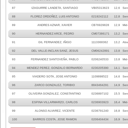
87
IZAGUIRRE LANDETA, SANTIAGO
VB05313623
12,6
Sen
88
FLOREZ ORDOÑEZ, LUIS ANTONIO
0219242112
12,8
Sen
89
ANDRES AZNAR, XAVIER
CB76929828
12,9
Mid
90
HERNANDEZ ARCE, PEDRO
CM07386171
13,2
Sen
91
GIL FERNANDEZ, IÑIGO
1113368362
13,2
Abs
92
DEL VALLE-INCLAN SANZ, JESUS
CM06242891
13,8
Sen
93
FERNANDEZ SANTOVEÑA, PABLO
0206240533
13,8
Mid
94
MENDEZ PEREZ, GONZALO BERNARDO
0230205390
14,1
Sen
95
VIADERO SOTA, JOSE ANTONIO
1109898522
14,6
Sen
96
ZARCO GONZALEZ, TORIBIO
8843464291
14,9
Sen
97
OLIVEIRA GONZALEZ, CONSTANTINO
0236897102
15,5
Sen
98
ESPINA VILLARMARZO, CARLOS
0236903923
16,4
Mid
99
ALONSO ALVAREZ, VICENTE
0236791240
16,8
Sen
100
BARROS COSTA, JOSE RAMON
0206404434
16,9
Sen