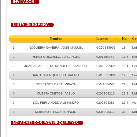
INVITADOS
LISTA DE ESPERA
Nombre
Licencia
Hp
Ca
1
NOGUEIRA NAVEIRA, JOSE MANUEL
GC59885907
18
Mid
2
PEREZ GONZALEZ, LUIS ANGEL
0201164948
18,6
Sen
3
JUANIAS ARBELOA, MANUEL ALEJANDRO
CM00232335
19,4
Sen
4
SANTONJA IZQUIERDO, RAFAEL
CM18621004
19,6
Sen
5
SERRANO LOPEZ, MINAYA
CM41886505
22
Mid
6
CUESTA CUETOS, PABLO
0202108210
22,2
Mid
7
SOL FERNANDEZ, ALEJANDRO
0202803386
23,7
Ale
8
MORENO FRISON, IGNACIO
0236898410
33
Mid
NO ADMITIDOS POR REQUISITOS