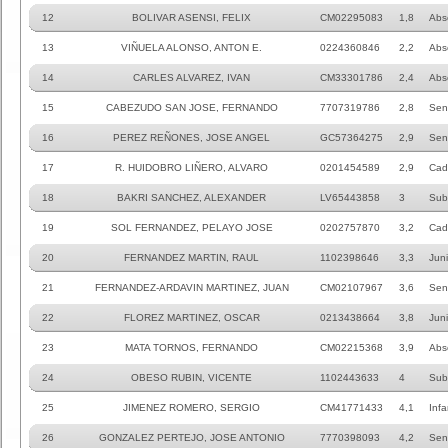
12
BOLIVAR ASENSI, FELIX
CM02295083
1,8
Abs
13
VIÑUELA ALONSO, ANTON E.
0224360846
2,2
Abs
14
CARLES ALVAREZ, IVAN
CM33301786
2,4
Abs
15
CABEZUDO SAN JOSE, FERNANDO
7707319786
2,8
Sen
16
PEREZ REÑONES, JOSE ANGEL
GC57364275
2,9
Sen
17
R. HUIDOBRO LIÑERO, ALVARO
0201454589
2,9
Cad
18
BAKRI SANCHEZ, ALEXANDER
LV65443858
3
Sub
19
SOL FERNANDEZ, PELAYO JOSE
0202757870
3,2
Cad
20
FERNANDEZ MARTIN, RAUL
1102398646
3,3
Juni
21
FERNANDEZ-ARDAVIN MARTINEZ, JUAN
CM02107967
3,6
Sen
22
FLOREZ MARTINEZ, OSCAR
0213438664
3,8
Juni
23
MATA TORNOS, FERNANDO
CM02215368
3,9
Abs
24
OBESO RUBIN, VICENTE
1102443633
4
Sub
25
JIMENEZ ROMERO, SERGIO
CM41771433
4,1
Infa
26
GONZALEZ PERTEJO, JOSE ANTONIO
7770398093
4,2
Sen