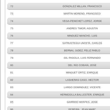
72
GONZALEZ MILLAN, FRANCISCO
73
MARTIN MORENO, FRANCISCO
74
VEGA-PENICHET LOPEZ, JORGE
75
ANDRES TIMOR, AGUSTIN
76
MINGUEZ MANCHO, LUIS
77
SATRUSTEGUI UNCETA, CARLOS
78
BERNAL JUDEZ, FELIZ PABLO
79
GIL PAGOLA, LUIS FERNANDO
80
DEL RIO COBIAN, JOSE
81
MINGUET ORTIZ, ENRIQUE
82
LASHERAS CASO, HECTOR
83
LARGO DOMINGUEZ, VICENTE
84
HERMOSILLA BALLESTER, ENRIQUE
85
GARRIDO MONTES, JOSE
86
PEREIRA , JEAN MARC