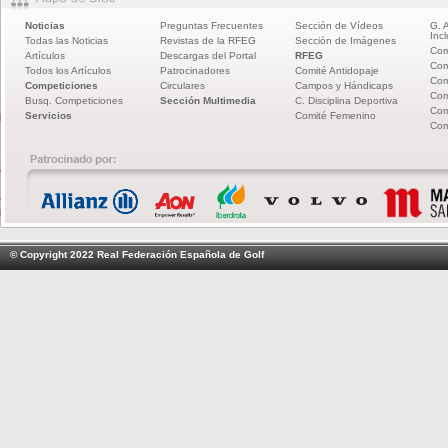
Noticias
Preguntas Frecuentes
Sección de Vídeos
G. 
Incl
Todas las Noticias
Revistas de la RFEG
Sección de Imágenes
Com
Artículos
Descargas del Portal
RFEG
Com
Todos los Artículos
Patrocinadores
Comité Antidopaje
Com
Competiciones
Circulares
Campos y Hándicaps
Com
Busq. Competiciones
Sección Multimedia
C. Disciplina Deportiva
Com
Servicios
Comité Femenino
Com
© Copyright 2022 Real Federación Española de Golf