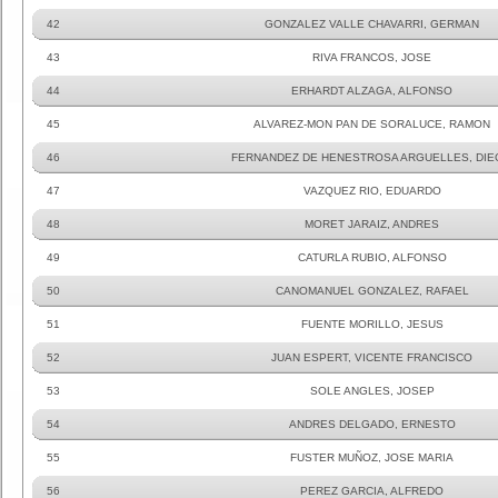
42
GONZALEZ VALLE CHAVARRI, GERMAN
43
RIVA FRANCOS, JOSE
44
ERHARDT ALZAGA, ALFONSO
45
ALVAREZ-MON PAN DE SORALUCE, RAMON
46
FERNANDEZ DE HENESTROSA ARGUELLES, DI
47
VAZQUEZ RIO, EDUARDO
48
MORET JARAIZ, ANDRES
49
CATURLA RUBIO, ALFONSO
50
CANOMANUEL GONZALEZ, RAFAEL
51
FUENTE MORILLO, JESUS
52
JUAN ESPERT, VICENTE FRANCISCO
53
SOLE ANGLES, JOSEP
54
ANDRES DELGADO, ERNESTO
55
FUSTER MUÑOZ, JOSE MARIA
56
PEREZ GARCIA, ALFREDO