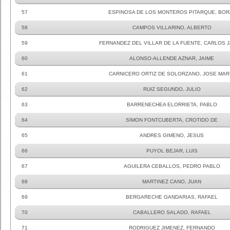
57
ESPINOSA DE LOS MONTEROS PITARQUE, BOR
58
CAMPOS VILLARINO, ALBERTO
59
FERNANDEZ DEL VILLAR DE LA FUENTE, CARLOS J
60
ALONSO-ALLENDE AZNAR, JAIME
61
CARNICERO ORTIZ DE SOLORZANO, JOSE MAR
62
RUIZ SEGUNDO, JULIO
63
BARRENECHEA ELORRIETA, PABLO
64
SIMON FONTCUBERTA, CROTIDO DE
65
ANDRES GIMENO, JESUS
66
PUYOL BEJAR, LUIS
67
AGUILERA CEBALLOS, PEDRO PABLO
68
MARTINEZ CANO, JUAN
69
BERGARECHE GANDARIAS, RAFAEL
70
CABALLERO SALADO, RAFAEL
71
RODRIGUEZ JIMENEZ, FERNANDO