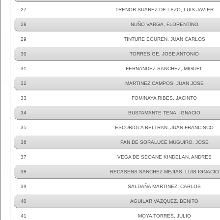
27
TRENOR SUAREZ DE LEZO, LUIS JAVIER
28
NUÑO VARGA, FLORENTINO
29
TINTURE EGUREN, JUAN CARLOS
30
TORRES GE, JOSE ANTONIO
31
FERNANDEZ SANCHEZ, MIGUEL
32
MARTINEZ CAMPOS, JUAN JOSE
33
FOMINAYA RIBES, JACINTO
34
BUSTAMANTE TENA, IGNACIO
35
ESCURIOLA BELTRAN, JUAN FRANCISCO
36
PAN DE SORALUCE MUGUIRO, JOSE
37
VEGA DE SEOANE KINDELAN, ANDRES
38
RECASENS SANCHEZ-MEJIAS, LUIS IGNACIO
39
SALDAÑA MARTINEZ, CARLOS
40
AGUILAR VAZQUEZ, BENITO
41
MOYA TORRES, JULIO