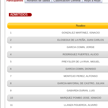
Participantes
Horarios de Salida
Clasificacion General
Hoyo a Hoyo
ADMITIDOS
Nombre
1
GONZALEZ MARTINEZ, IGNACIO
2
ELOSEGUI DE LA PEÑA, JUAN CARLOS
3
GARCIA COMIN, JORGE
4
RODRIGUEZ FUERTES, ALICIO
5
PREYSLER DE LA RIVA, MIGUEL
6
GARCIA COMIN, DIONISIO
7
MONTOJO PEREZ, ALFONSO
8
GARCIA-MAYORAL DE CASTRO, JULIAN
9
GABARDA DURAN, LUIS
10
MARQUEZ POMBO JOSE, IGNACIO
11
LLANZA FIGUEROA, ALVARO