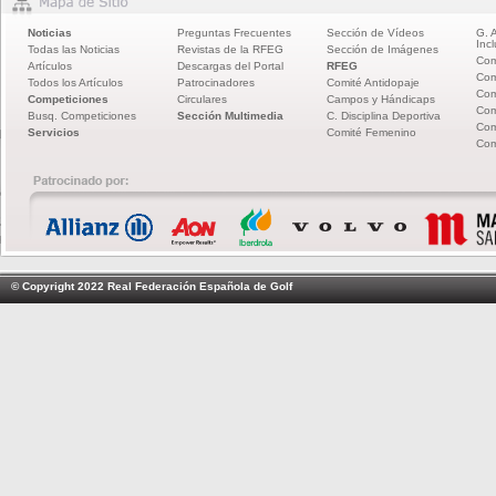
Noticias
Preguntas Frecuentes
Sección de Vídeos
G. 
Incl
Todas las Noticias
Revistas de la RFEG
Sección de Imágenes
Com
Artículos
Descargas del Portal
RFEG
Com
Todos los Artículos
Patrocinadores
Comité Antidopaje
Com
Competiciones
Circulares
Campos y Hándicaps
Com
Busq. Competiciones
Sección Multimedia
C. Disciplina Deportiva
Com
Servicios
Comité Femenino
Com
© Copyright 2022 Real Federación Española de Golf