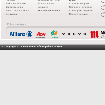
Com
Todos los Artículos
Patrocinadores
Comité Antidopaje
Com
Competiciones
Circulares
Campos y Hándicaps
Com
Busq. Competiciones
Sección Multimedia
C. Disciplina Deportiva
Com
Servicios
Comité Femenino
Com
© Copyright 2022 Real Federación Española de Golf