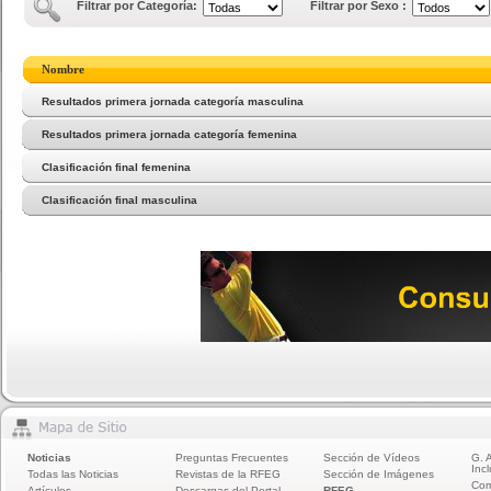
Filtrar por Categoría:
Filtrar por Sexo :
Nombre
Resultados primera jornada categoría masculina
Resultados primera jornada categoría femenina
Clasificación final femenina
Clasificación final masculina
Noticias
Preguntas Frecuentes
Sección de Vídeos
G. 
Incl
Todas las Noticias
Revistas de la RFEG
Sección de Imágenes
Com
Artículos
Descargas del Portal
RFEG