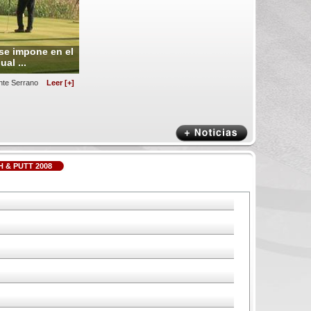
se impone en el
al ...
cente Serrano
Leer [+]
 & PUTT 2008