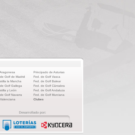
 Aragonesa
Principado de Asturias
 de Golf de Madrid
Fed. de Golf Vasca
stilla la Mancha
Fed. de Golf Balear
 de Golf Gallega
Fed. de Golf Cántabra
stilla y León
Fed. de Golf Andaluza
 de Golf Navarra
Fed. de Golf Murciana
 Valenciana
Clubes