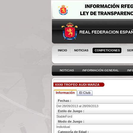
INICIO
NOTICIAS
COMPETICIONES
SER
NOTICIAS
INFORMACIÓN GENERAL
INF
XXXII TROFEO AUDI MARZA
Información
El Club
Fechas :
Del 28/09/2013 al 28/09/2013
Estilo de Juego :
StableFord
Modo de Juego :
Individual
Categoría de Edad :