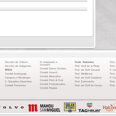
Sección de Vídeos
G. Adaptado e
Fede. Autonóm.
Fed.
Inclusivo
Sección de Imágenes
Fed. Golf de la Rioja
Fed.
Comité Green Section
RFEG
Fed. de Golf Canaria
F. Ca
Comité Juvenil
Comité Antidopaje
Fed. Melillense
Fed.
Comité Masculino
Campos y Hándicaps
Fed. de Golf Catalana
F. Ca
Comité Pitch & Putt
C. Disciplina Deportiva
Fed. Extremeña
Fed.
Comité Profesionales
Comité Femenino
Fed. de Golf de Ceuta
Fed.
Comité Reglas