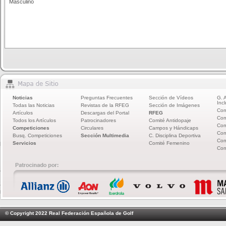
Masculino
Noticias
Preguntas Frecuentes
Sección de Vídeos
G. 
Incl
Todas las Noticias
Revistas de la RFEG
Sección de Imágenes
Com
Artículos
Descargas del Portal
RFEG
Com
Todos los Artículos
Patrocinadores
Comité Antidopaje
Com
Competiciones
Circulares
Campos y Hándicaps
Com
Busq. Competiciones
Sección Multimedia
C. Disciplina Deportiva
Com
Servicios
Comité Femenino
Com
© Copyright 2022 Real Federación Española de Golf