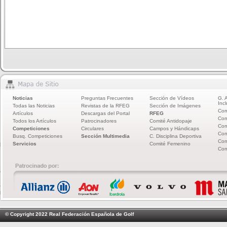
Noticias
Preguntas Frecuentes
Sección de Vídeos
G. 
Incl
Todas las Noticias
Revistas de la RFEG
Sección de Imágenes
Com
Artículos
Descargas del Portal
RFEG
Com
Todos los Artículos
Patrocinadores
Comité Antidopaje
Com
Competiciones
Circulares
Campos y Hándicaps
Com
Busq. Competiciones
Sección Multimedia
C. Disciplina Deportiva
Com
Servicios
Comité Femenino
Com
© Copyright 2022 Real Federación Española de Golf