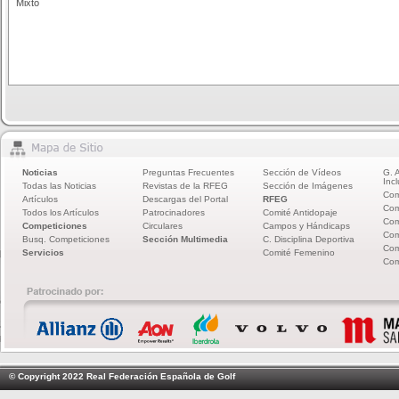
Mixto
Noticias
Preguntas Frecuentes
Sección de Vídeos
G. 
Incl
Todas las Noticias
Revistas de la RFEG
Sección de Imágenes
Com
Artículos
Descargas del Portal
RFEG
Com
Todos los Artículos
Patrocinadores
Comité Antidopaje
Com
Competiciones
Circulares
Campos y Hándicaps
Com
Busq. Competiciones
Sección Multimedia
C. Disciplina Deportiva
Com
Servicios
Comité Femenino
Com
© Copyright 2022 Real Federación Española de Golf