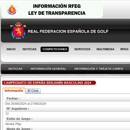
INICIO
NOTICIAS
COMPETICIONES
SERVICIOS
MULTIMEDIA
RFEG
NOTICIAS
INFORMACIÓN GENERAL
INFORMACIÓN Y TARJETA CAMPO
CAMPEONATO DE ESPAÑA BENJAMÍN MASCULINO 2024
Información
El Club
Fechas :
Del 25/06/2024 al 27/06/2024
Nº Jugadores :
72
Estilo de Juego :
Stroke Play
Modo de Juego :