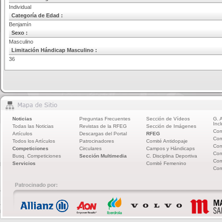
Individual
Categoría de Edad :
Benjamín
Sexo :
Masculino
Limitación Hándicap Masculino :
36
Noticias
Preguntas Frecuentes
Sección de Vídeos
G. 
Incl
Todas las Noticias
Revistas de la RFEG
Sección de Imágenes
Com
Artículos
Descargas del Portal
RFEG
Com
Todos los Artículos
Patrocinadores
Comité Antidopaje
Com
Competiciones
Circulares
Campos y Hándicaps
Com
Busq. Competiciones
Sección Multimedia
C. Disciplina Deportiva
Com
Servicios
Comité Femenino
Com