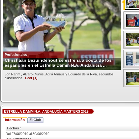
Profesionales
Christiaan Bezuindehout se estrena a costa de los
españoles en el Estrella Damm N.A. Andalucía ...
Jon Rahm , Álvaro Quirós, Adriá Arnaus y Eduardo de la Riva, segundos
clasificados
Leer [+]
ESTRELLA DAMM N.A. ANDALUCÍA MASTERS 2019
Información
El Club
Fechas :
Del 27/06/2019 al 30/06/2019