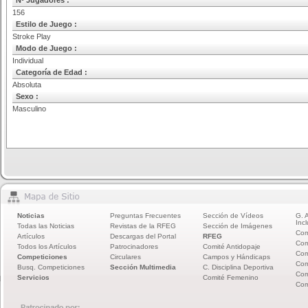
Nº Jugadores :
156
Estilo de Juego :
Stroke Play
Modo de Juego :
Individual
Categoría de Edad :
Absoluta
Sexo :
Masculino
Noticias
Preguntas Frecuentes
Sección de Vídeos
G. 
Incl
Todas las Noticias
Revistas de la RFEG
Sección de Imágenes
Com
Artículos
Descargas del Portal
RFEG
Com
Todos los Artículos
Patrocinadores
Comité Antidopaje
Com
Competiciones
Circulares
Campos y Hándicaps
Com
Busq. Competiciones
Sección Multimedia
C. Disciplina Deportiva
Com
Servicios
Comité Femenino
Com