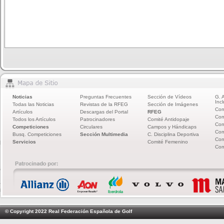
Noticias
Preguntas Frecuentes
Sección de Vídeos
G. 
Incl
Todas las Noticias
Revistas de la RFEG
Sección de Imágenes
Com
Artículos
Descargas del Portal
RFEG
Com
Todos los Artículos
Patrocinadores
Comité Antidopaje
Com
Competiciones
Circulares
Campos y Hándicaps
Com
Busq. Competiciones
Sección Multimedia
C. Disciplina Deportiva
Com
Servicios
Comité Femenino
Com
© Copyright 2022 Real Federación Española de Golf