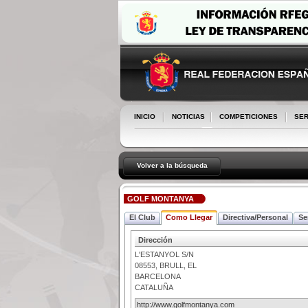
INICIO
NOTICIAS
COMPETICIONES
SER
Volver a la búsqueda
GOLF MONTANYA
El Club
Como Llegar
Directiva/Personal
Se
Dirección
L'ESTANYOL S/N
08553
,
BRULL, EL
BARCELONA
CATALUÑA
http://www.golfmontanya.com