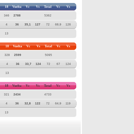
18
Vuelta
Vc
Vs
Total
Vc
Vs
346
2788
5362
4
36
35,1
127
72
68,9
126
13
18
Vuelta
Vc
Vs
Total
Vc
Vs
328
2599
5095
4
36
33,7
124
72
67
124
13
18
Vuelta
Vc
Vs
Total
Vc
Vs
321
2434
4733
4
36
32,8
122
72
64,9
119
13