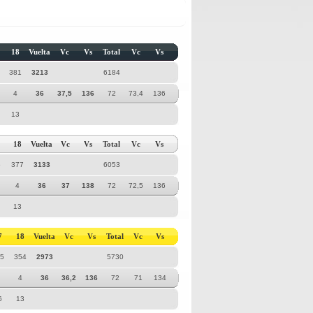
18
Vuelta
Vc
Vs
Total
Vc
Vs
381
3213
6184
4
36
37,5
136
72
73,4
136
13
18
Vuelta
Vc
Vs
Total
Vc
Vs
6
377
3133
6053
4
36
37
138
72
72,5
136
13
7
18
Vuelta
Vc
Vs
Total
Vc
Vs
5
354
2973
5730
4
36
36,2
136
72
71
134
6
13