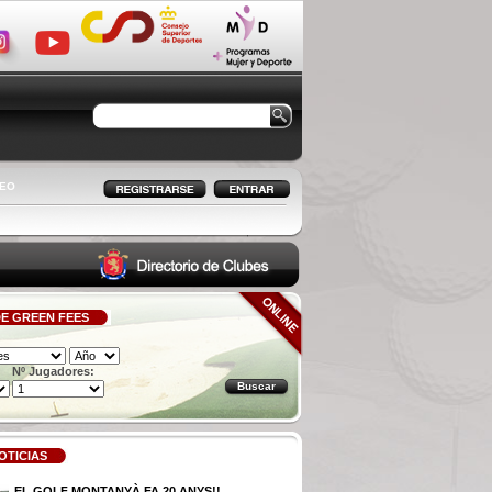
LEO
E GREEN FEES
Nº Jugadores:
OTICIAS
EL GOLF MONTANYÀ FA 20 ANYS!!