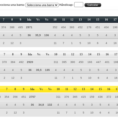
ecciona una barra:
Hándicap:
7
8
9
Ida
Vc
Vs
10
11
12
13
14
15
16
17
374
388
495
2971
352
404
393
452
178
451
404
198
4
4
5
36
35,9
136
4
4
4
5
3
5
4
3
2
12
3
11
7
1
5
10
6
4
16
7
8
9
Ida
Vc
Vs
10
11
12
13
14
15
16
17
370
384
492
2920
311
395
390
450
166
447
401
19
4
4
5
36
35,5
135
4
4
4
5
3
5
4
3
2
12
3
11
7
1
5
10
6
4
16
7
8
9
Ida
Vc
Vs
10
11
12
13
14
15
16
1
3
354
356
451
2757
311
376
365
415
159
436
372
18
4
4
5
36
34,8
132
4
4
4
5
3
5
4
3
2
12
3
11
7
1
5
10
6
4
1