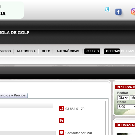
VICIOS
MULTIMEDIA
RFEG
AUTONÓMICAS
CLUBES
OFERTAS DE EMP
RESERVA D
Fecha:
rvicios y Precios
Hora:
93.884.01.70
ÚLTIMAS N
Contactar por Mail