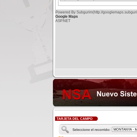
Powered By Subgurim(http://googlemaps.subguri
Google Maps
ASP.NET
TARJETA DEL CAMPO
Seleccione el recorrido: