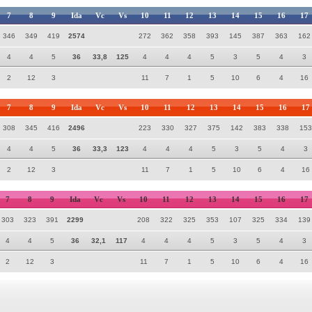
7
8
9
Ida
Vc
Vs
10
11
12
13
14
15
16
17
346
349
419
2574
272
362
358
393
145
387
363
162
4
4
5
36
33,8
125
4
4
4
5
3
5
4
3
2
12
3
11
7
1
5
10
6
4
16
7
8
9
Ida
Vc
Vs
10
11
12
13
14
15
16
17
308
345
416
2496
223
330
327
375
142
383
338
153
4
4
5
36
33,3
123
4
4
4
5
3
5
4
3
2
12
3
11
7
1
5
10
6
4
16
7
8
9
Ida
Vc
Vs
10
11
12
13
14
15
16
17
303
323
391
2299
208
322
325
353
107
325
334
139
4
4
5
36
32,1
117
4
4
4
5
3
5
4
3
2
12
3
11
7
1
5
10
6
4
16