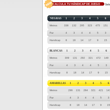
CALCULA TU HÁNDICAP DE JUEGO
Sel
NEGRAS
1
2
3
4
5
6
Metros
338
132
295
323
475
151
Par
4
3
4
4
5
3
Handicap
8
18
14
17
9
15
BLANCAS
1
2
3
4
5
6
Metros
309
131
292
321
472
149
Par
4
3
4
4
5
3
Handicap
8
18
14
17
9
15
AMARILLAS
1
2
3
4
5
6
Metros
296
131
284
321
421
14
Par
4
3
4
4
5
3
Handicap
8
18
14
17
9
15