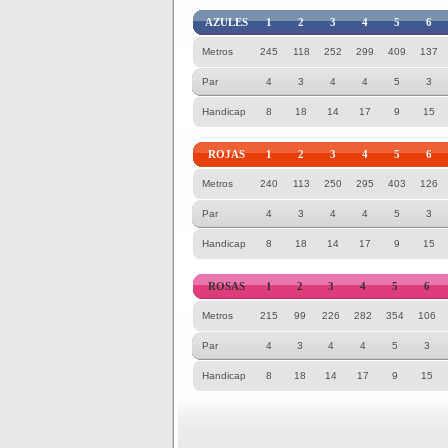
AZULES
1
2
3
4
5
6
Metros
245
118
252
299
409
137
Par
4
3
4
4
5
3
Handicap
8
18
14
17
9
15
ROJAS
1
2
3
4
5
6
Metros
240
113
250
295
403
126
Par
4
3
4
4
5
3
Handicap
8
18
14
17
9
15
ROSAS
1
2
3
4
5
6
Metros
215
99
226
282
354
106
Par
4
3
4
4
5
3
Handicap
8
18
14
17
9
15