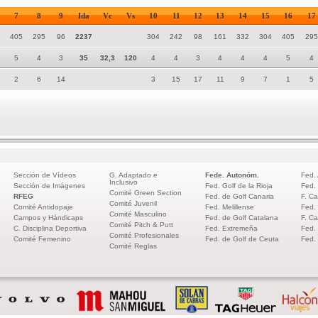
7
8
9
Ida
Vc
Vs
10
11
12
13
14
15
16
17
405
295
96
2237
304
242
98
161
332
304
405
295
5
4
3
35
32,3
120
4
4
3
4
4
4
5
4
2
6
14
3
15
17
11
9
7
1
5
Sección de Vídeos
G. Adaptado e
Fede. Autonóm.
Fed.
Inclusivo
Sección de Imágenes
Fed. Golf de la Rioja
Fed.
Comité Green Section
RFEG
Fed. de Golf Canaria
F. Ca
Comité Juvenil
Comité Antidopaje
Fed. Melillense
Fed.
Comité Masculino
Campos y Hándicaps
Fed. de Golf Catalana
F. Ca
Comité Pitch & Putt
C. Disciplina Deportiva
Fed. Extremeña
Fed.
Comité Profesionales
Comité Femenino
Fed. de Golf de Ceuta
Fed.
Comité Reglas