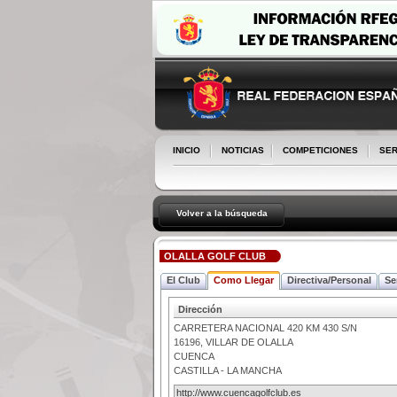
INICIO
NOTICIAS
COMPETICIONES
SER
Volver a la búsqueda
OLALLA GOLF CLUB
El Club
Como Llegar
Directiva/Personal
Se
Dirección
CARRETERA NACIONAL 420 KM 430 S/N
16196
,
VILLAR DE OLALLA
CUENCA
CASTILLA - LA MANCHA
http://www.cuencagolfclub.es