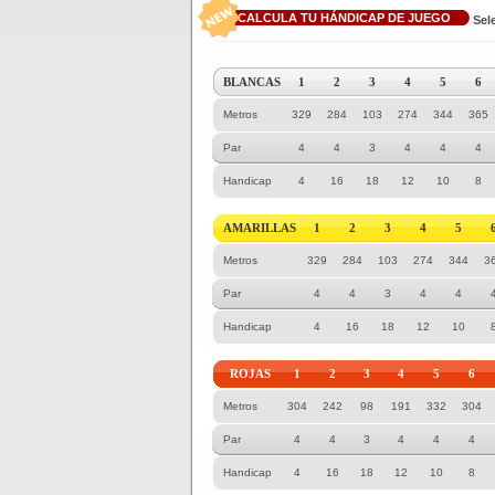
CALCULA TU HÁNDICAP DE JUEGO
Sel
BLANCAS
1
2
3
4
5
6
Metros
329
284
103
274
344
365
Par
4
4
3
4
4
4
Handicap
4
16
18
12
10
8
AMARILLAS
1
2
3
4
5
Metros
329
284
103
274
344
3
Par
4
4
3
4
4
Handicap
4
16
18
12
10
ROJAS
1
2
3
4
5
6
Metros
304
242
98
191
332
304
Par
4
4
3
4
4
4
Handicap
4
16
18
12
10
8