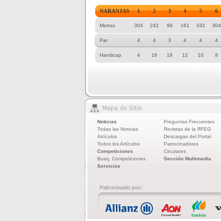
NARANJAS
1
2
3
4
5
6
Metros
304
242
98
161
332
304
Par
4
4
3
4
4
4
Handicap
4
16
18
12
10
8
Noticias
Preguntas Frecuentes
Todas las Noticias
Revistas de la RFEG
Artículos
Descargas del Portal
Todos los Artículos
Patrocinadores
Competiciones
Circulares
Busq. Competiciones
Sección Multimedia
Servicios