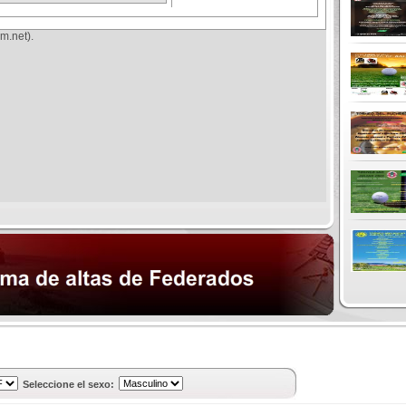
m.net).
Seleccione el sexo: