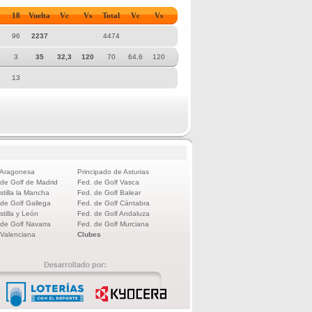
18
Vuelta
Vc
Vs
Total
Vc
Vs
96
2237
4474
3
35
32,3
120
70
64,6
120
13
 Aragonesa
Principado de Asturias
 de Golf de Madrid
Fed. de Golf Vasca
stilla la Mancha
Fed. de Golf Balear
 de Golf Gallega
Fed. de Golf Cántabra
stilla y León
Fed. de Golf Andaluza
 de Golf Navarra
Fed. de Golf Murciana
 Valenciana
Clubes