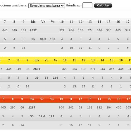
ecciona una barra:
Hándicap:
7
8
9
Ida
Vc
Vs
10
11
12
13
14
15
16
17
445
349
139
2632
329
284
103
274
344
365
445
349
5
4
3
35
34,3
136
4
4
3
4
4
4
5
4
2
6
14
3
15
17
11
9
7
1
5
6
7
8
9
Ida
Vc
Vs
10
11
12
13
14
15
16
1
65
445
349
98
2591
329
284
103
274
344
365
445
3
4
5
4
3
35
34
135
4
4
3
4
4
4
5
8
2
6
14
3
15
17
11
9
7
1
7
8
9
Ida
Vc
Vs
10
11
12
13
14
15
16
17
405
295
96
2267
304
242
98
191
332
304
405
295
5
4
3
35
32,4
121
4
4
3
4
4
4
5
4
2
6
14
3
15
17
11
9
7
1
5