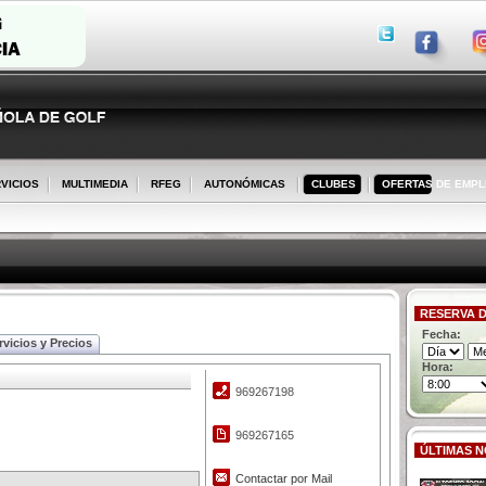
VICIOS
MULTIMEDIA
RFEG
AUTONÓMICAS
CLUBES
OFERTAS DE EMP
RESERVA D
Fecha:
rvicios y Precios
Hora:
969267198
969267165
ÚLTIMAS N
Contactar por Mail