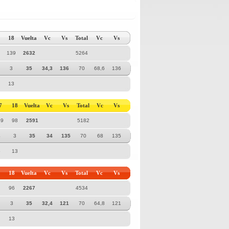
18
Vuelta
Vc
Vs
Total
Vc
Vs
139
2632
5264
3
35
34,3
136
70
68,6
136
13
7
18
Vuelta
Vc
Vs
Total
Vc
Vs
49
98
2591
5182
4
3
35
34
135
70
68
135
5
13
18
Vuelta
Vc
Vs
Total
Vc
Vs
96
2267
4534
3
35
32,4
121
70
64,8
121
13