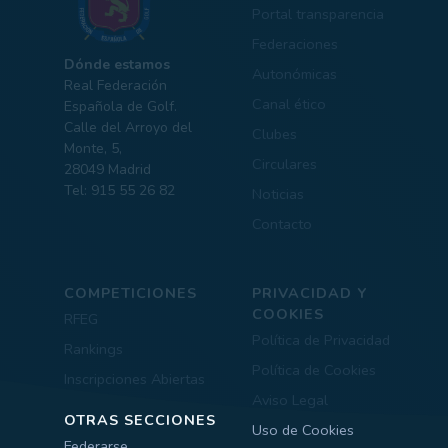
Portal transparencia
Federaciones
Dónde estamos
Autonómicas
Real Federación
Canal ético
Española de Golf.
Calle del Arroyo del
Clubes
Monte, 5,
Circulares
28049 Madrid
Tel: 915 55 26 82
Noticias
Contacto
COMPETICIONES
PRIVACIDAD Y
COOKIES
RFEG
Política de Privacidad
Rankings
Política de Cookies
Inscripciones Abiertas
Aviso Legal
OTRAS SECCIONES
Uso de Cookies
Federarse