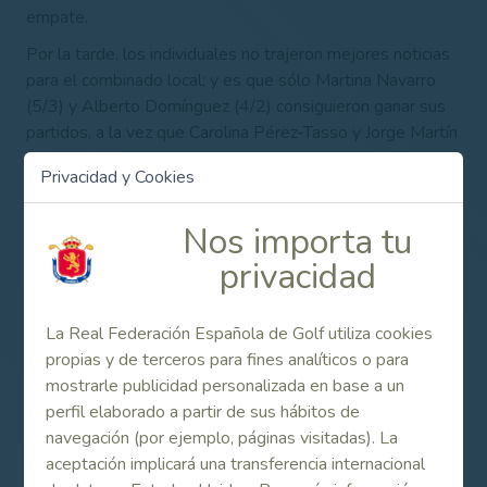
empate.
Por la tarde, los individuales no trajeron mejores noticias
para el combinado local; y es que sólo Martina Navarro
(5/3) y Alberto Domínguez (4/2) consiguieron ganar sus
partidos, a la vez que Carolina Pérez-Tasso y Jorge Martín
arrancaron sendos empates.
Privacidad y Cookies
El equipo español que ha tomado parte en este Match
Inglaterra – España ha estado formado por Daniel
Nos importa tu
Martínez, Alberto Domínguez, Marcel Fonseca, Esteban
privacidad
Vázquez, Iván Enguita, Jorge Martín, Martina Navarro,
Carlota Carmona, Carolina Pérez-Tasso y Daniela
Montolio, con Salva Luna y Felipe Rodríguez en función de
La Real Federación Española de Golf utiliza cookies
entrenadores y con Asís Bastida y Mabel Pascual del
propias y de terceros para fines analíticos o para
Pobil ejerciendo de capitanes.
mostrarle publicidad personalizada en base a un
perfil elaborado a partir de sus hábitos de
Resultado Final
navegación (por ejemplo, páginas visitadas). La
Inglaterra 19,5 – España 10,5
aceptación implicará una transferencia internacional