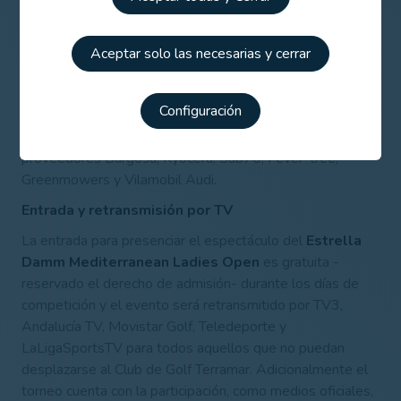
Al margen del patrocinio de Estrella Damm y de las
instituciones que colaboran en el evento -Generalitat de
Catalunya, Diputació de Barcelona, Ayuntamiento de
Aceptar solo las necesarias y cerrar
Sitges, RFEG, Federación Catalana de Golf-, mención
asimismo especial para el resto de empresas que
Configuración
contribuyen a la celebración del torneo, caso de los co-
patrocinadores Finisher y Grupo Romeu y de los
proveedores Bargosa, Kyocera, Sub70, Fever-tree,
Greenmowers y Vilamobil Audi.
Entrada y retransmisión por TV
La entrada para presenciar el espectáculo del
Estrella
Damm Mediterranean Ladies Open
es gratuita -
reservado el derecho de admisión- durante los días de
competición y el evento será retransmitido por TV3,
Andalucía TV, Movistar Golf, Teledeporte y
LaLigaSportsTV para todos aquellos que no puedan
desplazarse al Club de Golf Terramar. Adicionalmente el
torneo cuenta con la participación, como medios oficiales,