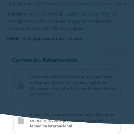
de Holagolf, TV3 Esports3, Movistar+Golf y Radio Marca.
Asimismo, la productora del Ladies European Tour se
encarga de la difusión de las imágenes en diversas
cadenas de televisión de 105 países.
FUENTE: Organización del torneo
Contenido Relacionado
La capitana de la Solheim Cup, una ganadora
del torneo, grandes leyendas... cóctel de
alicientes en el Estrella Damm Mediterranean
Ladies Open
El Estrella Damm Mediterranean Ladies Open
se reafirma como gran referencia golfística
femenina internacional