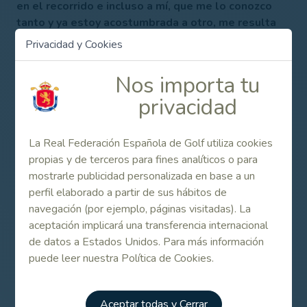
en el recorrido e incluso a mí, que me lo conozco
tanto y ya estoy acostumbrada a otro, me resulta
muy atractivo. El fial de torneo, en condiciones
Privacidad y Cookies
igualdad, va a ser espectacular”, sentenció la
risueña Andrea Jonama.
Nos importa tu
Dos españolas y una nigeriana, clasificadas en la
privacidad
jornada clasificatoria
Las españolas Marta Martín y Marta García Llorca,
La Real Federación Española de Golf utiliza cookies
ésta última amateur, y la nigeriana Georgia Oboh
propias y de terceros para fines analíticos o para
han sido las últimas jugadoras en asegurar su
mostrarle publicidad personalizada en base a un
participación en la presente edición del Estrella
perfil elaborado a partir de sus hábitos de
Damm Mediterranean Ladies Open. Las tres fueron
navegación (por ejemplo, páginas visitadas). La
las mejores en la jornada clasificatoria organizada
aceptación implicará una transferencia internacional
al efecto para solventar la gran demanda de jugar
de datos a Estados Unidos. Para más información
el torneo.
puede leer nuestra Política de Cookies.
Apuesta por el golf femenino por parte de
Patrocinadores y Empresas
Aceptar todas y Cerrar