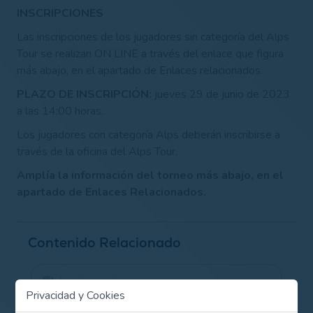
INSCRIPCIONES
Las inscripciones de los jugadores sin categoría del Alps
Tour se realizan ON LINE a través del enlace que figura
más abajo, en el apartado de Enlaces relacionados.
PLAZO DE INSCRIPCIÓN:
jueves 29 de junio de 2023
a las 14:00 horas.
Los jugadores con categoría Alps deberán inscribirse a
través de la oficina del Alps Tour.
Amplía la información del torneo más abajo, en el
apartado de Enlaces Relacionados.
Contenido Relacionado
Información del torneo
Privacidad y Cookies