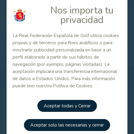
Nos importa tu
Inscripciones on line
privacidad
La Real Federación Española de Golf utiliza cookies
propias y de terceros para fines analíticos o para
Fred Olsen Alps de La Gomera 2023
mostrarle publicidad personalizada en base a un
perfil elaborado a partir de sus hábitos de
navegación (por ejemplo, páginas visitadas). La
aceptación implicará una transferencia internacional
de datos a Estados Unidos. Para más información
Patrocinadores
puede leer nuestra Política de Cookies.
Aceptar todas y Cerrar
Aceptar solo las necesarias y cerrar