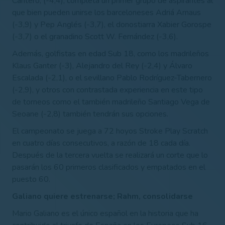
Cantero, (-4,4), completa un primer grupo de aspirantes al
que bien pueden unirse los barceloneses Adriá Arnaus
(-3,9) y Pep Anglés (-3,7), el donostiarra Xabier Gorospe
(-3,7) o el granadino Scott W. Fernández (-3,6).
Además, golfistas en edad Sub 18, como los madrileños
Klaus Ganter (-3), Alejandro del Rey (-2,4)
y Álvaro
Escalada (-2,1), o el sevillano Pablo Rodríguez-Tabernero
(-2,9), y otros con contrastada experiencia en este tipo
de torneos como el también madrileño Santiago Vega de
Seoane (-2,8) también tendrán sus opciones.
El campeonato se juega a 72 hoyos Stroke Play Scratch
en cuatro días consecutivos, a razón de 18 cada día.
Después de la tercera vuelta se realizará un corte que lo
pasarán los 60 primeros clasificados y empatados en el
puesto 60.
Galiano quiere estrenarse; Rahm, consolidarse
Mario Galiano es el único español en la historia que ha