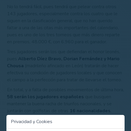
No lo tendrá fácil, pues tendrá que pelear contra otros
143 jugadores, especialmente contra los cuatro que le
siguen en la clasificación general, que no han querido
faltar a una de las citas más importantes del calendario,
pues es uno de los tres torneos que más dinero reparte
en premios, 48.000 €, con 6.960 para el ganador.
Tres jugadores serán los que defiendan el honor leonés,
pues
Alberto Díez Bravo, Dorian Fernández y Mario
Chousa
(madrileño afincado en León) tratarán de hacer
efectiva su condición de jugadores locales y que conocen
el campo a la perfección para tratar de llevarse el torneo.
En total, y a falta de posibles movimientos de última hora,
58 serán los jugadores españoles
que busquen
mantener la buena racha de triunfos nacionales, y se
juntarán con golfistas de otras
16 nacionalidades
,
destacando los 26 de Francia, 12 de Inglaterra, 10 de
Privacidad y Cookies
Italia y hasta de Filipinas (1) y Armenia (1).