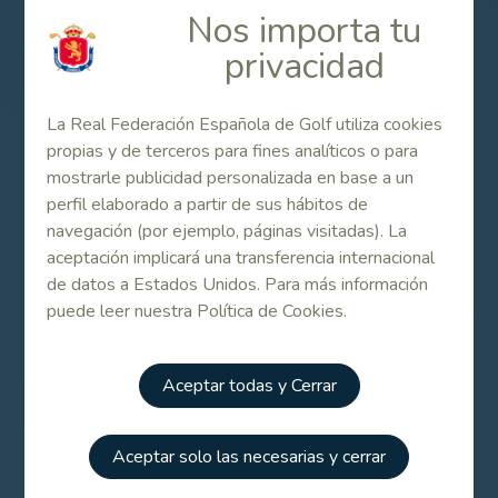
La competición dará comienzo el próximo miércoles 18,
Nos importa tu
seguida de una segunda jornada el jueves 19 en la que
privacidad
se llevará a cabo un corte que superarán los 40 mejores,
que serán quienes se disputen el triunfo final el viernes
20.
La Real Federación Española de Golf utiliza cookies
propias y de terceros para fines analíticos o para
El Alps de las Castillas se celebra gracias al acuerdo de
mostrarle publicidad personalizada en base a un
las Federaciones de Castilla y León y Castilla la Mancha
perfil elaborado a partir de sus hábitos de
junto con la colaboración de la Real Federación Española
navegación (por ejemplo, páginas visitadas). La
de Golf y con el respaldo del Consejo Superior de
aceptación implicará una transferencia internacional
Deportes, Reale Seguros, LaLiga4Sports, Kyocera,
de datos a Estados Unidos. Para más información
Embutidos Entrepeñas, Radio Marca León, Bodegas del
puede leer nuestra Política de Cookies.
Abad, Diario de León y Robher Asesores.
FUENTE: Organización del torneo
Aceptar todas y Cerrar
Contenido Relacionado
Aceptar solo las necesarias y cerrar