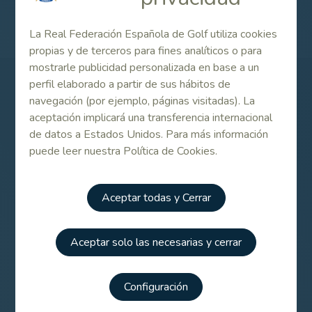
Campeonato de España Femenino de Pitch & Putt 2022
La Real Federación Española de Golf utiliza cookies
propias y de terceros para fines analíticos o para
mostrarle publicidad personalizada en base a un
perfil elaborado a partir de sus hábitos de
Patrocinadores
navegación (por ejemplo, páginas visitadas). La
aceptación implicará una transferencia internacional
de datos a Estados Unidos. Para más información
puede leer nuestra Política de Cookies.
Aceptar todas y Cerrar
Aceptar solo las necesarias y cerrar
Configuración