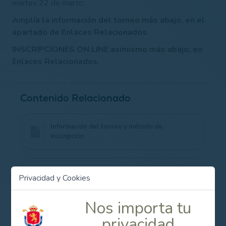
martes 22 de marzo.
Amplía la información del torneo más abajo, en el
apartado de Enlaces Relacionados.
INSCRIPCIONES ON LINE asimismo más abajo, en
Enlaces Relacionados.
Contenido Relacionado
Información del torneo y método de
inscripción
Inscripciones on line
Privacidad y Cookies
Nos importa tu
privacidad