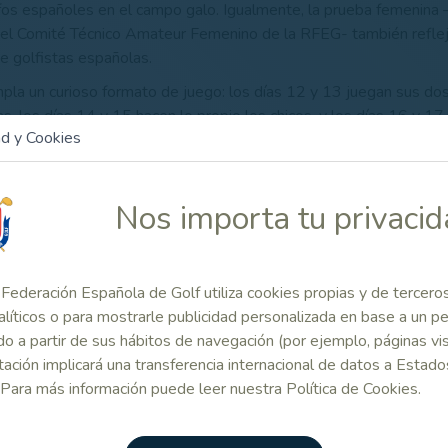
fos españoles en el campo galo. Igualmente, la prueba femenina 
el Comité Técnico Amateur Femenino de la RFEG- también refleja 
de golfistas españolas.
pla un curioso formato de juego: los días 12 y 13 juegan sus do
as, los días 14 y 15 hacen lo propio los chicos, y los días 16 y 17
ad y Cookies
 manga de ambas categorías una vez efectuados los cortes.
itz vivió en 2009 el cuarto doblete español en sus 112 años de hi
igem y Nerea Salaverría. Anteriormente lograron esta gesta Jor
Nos importa tu privaci
 2007; Álvaro Velasco y Tania Elósegui, en 2005; y Gonzalo Fe
2001.
co Cea (1994), Álvaro Salto (1995 y 1996) y Juan Carlos Agüer
Federación Española de Golf utiliza cookies propias y de tercero
ina, y María del Carmen Florán (1989), Laura Navarro (1993), y S
alíticos o para mostrarle publicidad personalizada en base a un per
menina, también han cosechado triunfos en este prestigioso torne
o a partir de sus hábitos de navegación (por ejemplo, páginas vis
ación implicará una transferencia internacional de datos a Estado
 Para más información puede leer nuestra Política de Cookies.
 Relacionado