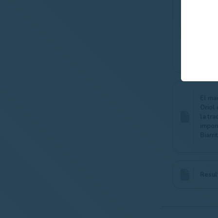
Carlo
impon
Biarri
El ma
Oriol
la tra
impon
Biarri
Resul