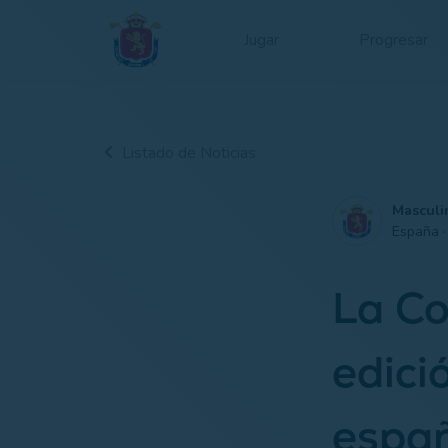
Jugar
Progresar
Listado de Noticias
Masculi
España 
La Co
edici
espa