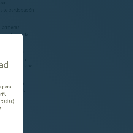
–sin
la participación
s primeras
 se celebran la
storia de la
ge Campillo y
dad
rnández Castaño
o (1997), en
s para
ara Beautell
fil
o.
itadas).
s