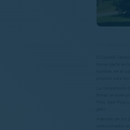
El Comité Técni
tomar parte en l
nombre, en el sur
propicio para lo
La competición m
firmar un buen p
Piris, Xavi Puig
galo.
Además de los ju
seleccionados po