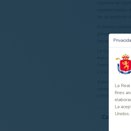
cosecha de triun
representación d
de un ramillete 
El torneo contem
jornadas las chic
Privacid
tercera y cuarta
La Copa de Biarr
mano de Carlos P
Emma Cabrera en
y Lucía Mar en 
Además, Francis
La Real 
categoría mascul
fines an
(1998), en la fe
elaborad
La acept
Unidos.
Contenido