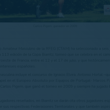
Carlos Pigem, ganador en 2009
co Amateur Masculino de la RFEG (CTAM) ha seleccionado a seis 
a 113 edición de la Copa Biarritz, torneo que se celebra en el c
oeste de Francia, entre el 12 y el 17 de julio, y que históricamen
s intereses españoles.
asculina incluye el concurso de Ignacio Elvira, Antonio Hortal –q
apel en el Europeo Absoluto por Equipos de Portugal- Marcos P
 y Carlos Pigem, que ganó el torneo en 2009 y siempre ha jugado
gadores reseñados, en Biarritz se darán cita otros jugadores es
r sus respectivas Federaciones Territoriales y que también aspira