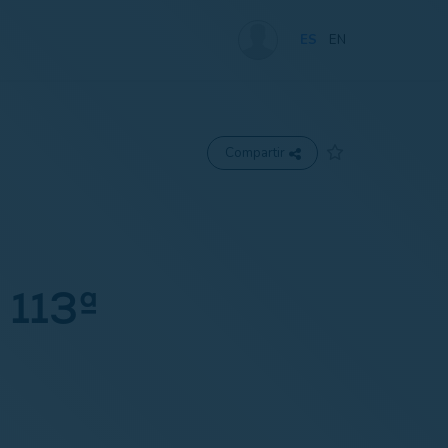
ES
EN
Compartir
 113ª