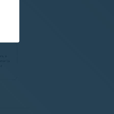
o Jorge
la
ma
plían la
itos del
l en la
tz
ra, a
nar la
tz