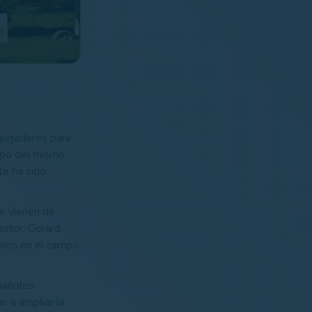
jugadores para
ampo del mismo
te ha sido
ue vienen de
astor, Gerard
 bien en el campo
pañoles
n a ampliar la